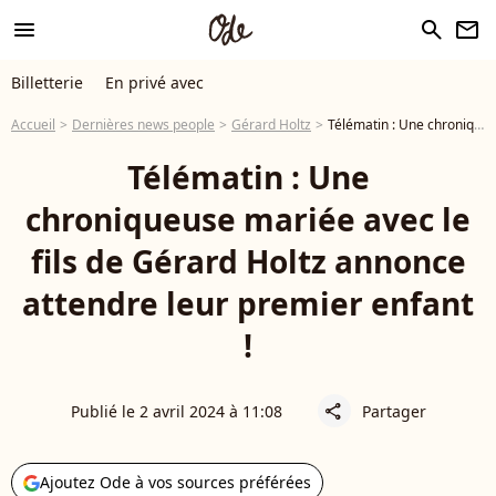
menu
search
newsletter
Billetterie
En privé avec
Accueil
Dernières news people
Gérard Holtz
Télématin : Une chroniqueuse mariée avec le fils de Gérard Holtz annonce attendre leur premier enfant !
Télématin : Une
chroniqueuse mariée avec le
fils de Gérard Holtz annonce
attendre leur premier enfant
!
Publié le 2 avril 2024 à 11:08
Partager
share
Ajoutez Ode à vos sources préférées