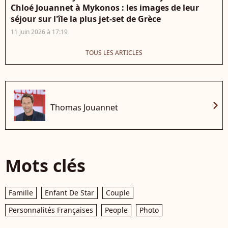
Chloé Jouannet à Mykonos : les images de leur
séjour sur l'île la plus jet-set de Grèce
11 juin 2026 à 17:19
TOUS LES ARTICLES
chevron_right
Thomas Jouannet
Mots clés
Famille
Enfant De Star
Couple
Personnalités Françaises
People
Photo