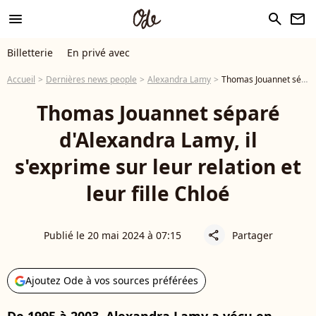
menu
search
newsletter
Billetterie
En privé avec
Accueil
Dernières news people
Alexandra Lamy
Thomas Jouannet séparé d'Alexandra Lamy, il s'exprime sur leur relation et leur fille Chloé
Thomas Jouannet séparé
d'Alexandra Lamy, il
s'exprime sur leur relation et
leur fille Chloé
Publié le 20 mai 2024 à 07:15
Partager
share
Ajoutez Ode à vos sources préférées