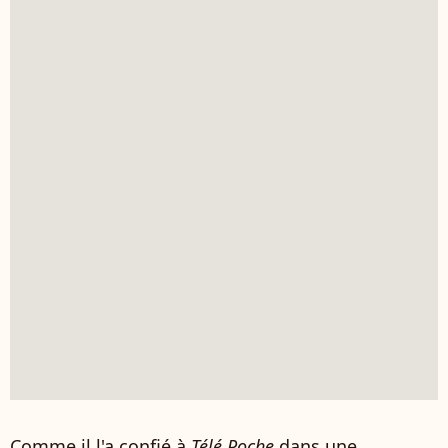
Comme il l'a confié à
Télé Poche
dans une