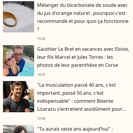
Mélanger du bicarbonate de soude avec
du jus d'orange naturel : pourquoi c'est
recommandé et pour quoi ça fonctionne
?
15:02
Gauthier Le Bret en vacances avec Eloïse,
leur fils Marcel et Jules Torres : les
photos de leur parenthèse en Corse
14:25
"La musculation passé 40 ans, c'est
important, passé 50 ans, c'est
indispensable" : comment Bixente
Lizarazu s'entretient assidûment pour
rester musclé à 56 ans ?
13:46
"Tu aurais seize ans aujourd’hui" :