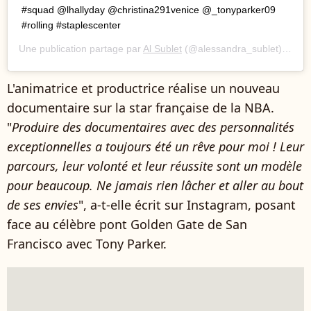
#squad @lhallyday @christina291venice @_tonyparker09
#rolling #staplescenter
Une publication partage par
Al Sublet
(@alessandra_sublet) le
29 
L'animatrice et productrice réalise un nouveau
documentaire sur la star française de la NBA.
"
Produire des documentaires avec des personnalités
exceptionnelles a toujours été un rêve pour moi ! Leur
parcours, leur volonté et leur réussite sont un modèle
pour beaucoup. Ne jamais rien lâcher et aller au bout
de ses envies
", a-t-elle écrit sur Instagram, posant
face au célèbre pont
Golden Gate de San
Francisco avec Tony Parker.