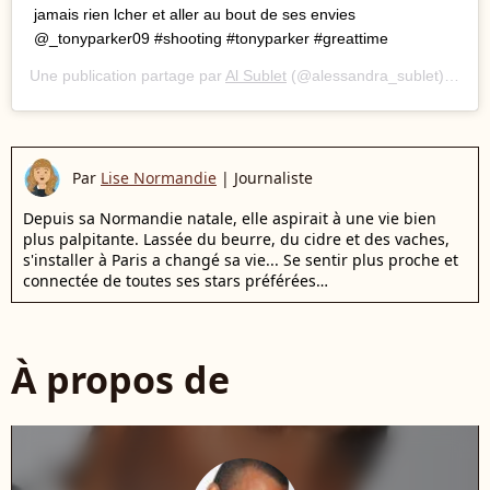
jamais rien lcher et aller au bout de ses envies
@_tonyparker09 #shooting #tonyparker #greattime
Une publication partage par
Al Sublet
(@alessandra_sublet) le
31 
Par
Lise Normandie
|
Journaliste
Depuis sa Normandie natale, elle aspirait à une vie bien
plus palpitante. Lassée du beurre, du cidre et des vaches,
s'installer à Paris a changé sa vie... Se sentir plus proche et
connectée de toutes ses stars préférées…
À propos de