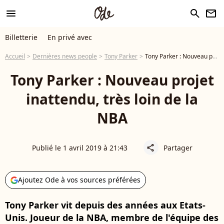
menu
search
newsletter
Billetterie
En privé avec
Accueil
Dernières news people
Tony Parker
Tony Parker : Nouveau projet inattendu, très loin de la NBA
Tony Parker : Nouveau projet
inattendu, très loin de la
NBA
Publié le 1 avril 2019 à 21:43
Partager
share
Ajoutez Ode à vos sources préférées
Tony Parker vit depuis des années aux Etats-
Unis. Joueur de la NBA, membre de l'équipe des