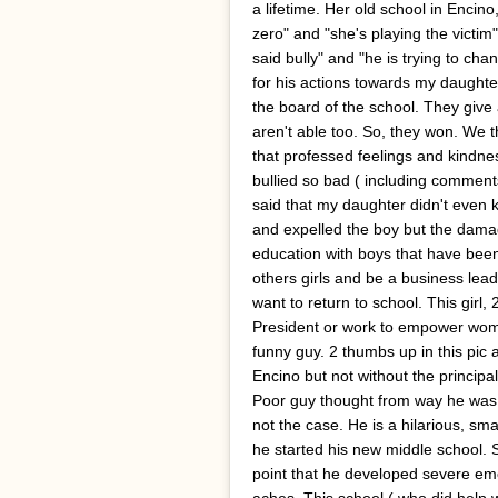
a lifetime. Her old school in Encino,
zero" and "she's playing the victim"
said bully" and "he is trying to c
for his actions towards my daughter
the board of the school. They give a
aren't able too. So, they won. We 
that professed feelings and kindnes
bullied so bad ( including comment
said that my daughter didn't even k
and expelled the boy but the dam
education with boys that have been
others girls and be a business lea
want to return to school. This girl
President or work to empower women
funny guy. 2 thumbs up in this pic 
Encino but not without the principal
Poor guy thought from way he was 
not the case. He is a hilarious, sm
he started his new middle school. 
point that he developed severe e
aches. This school ( who did help wi