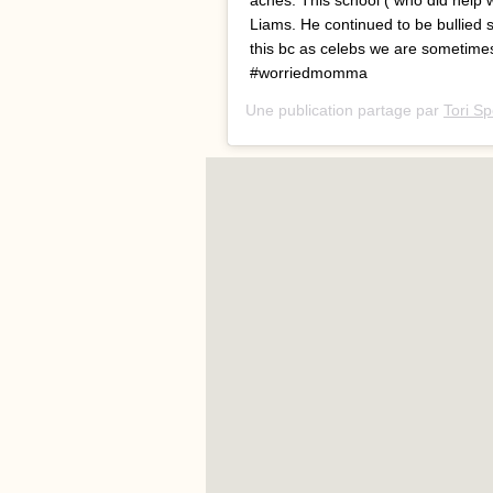
Liams. He continued to be bullied 
this bc as celebs we are sometime
#worriedmomma
Une publication partage par
Tori Sp