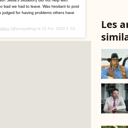
so bad we had to leave. Was hesitant to post
s judged for having problems others have
Les a
elling
(@torispelling) le
22 Fvr. 2020 3 :53 PST
simil