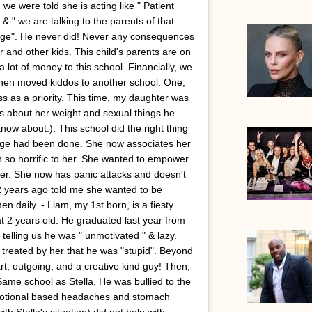
 we were told she is acting like " Patient
 & " we are talking to the parents of that
hange". He never did! Never any consequences
 and other kids. This child's parents are on
 lot of money to this school. Financially, we
then moved kiddos to another school. One,
s as a priority. This time, my daughter was
s about her weight and sexual things he
now about.). This school did the right thing
age had been done. She now associates her
 so horrific to her. She wanted to empower
der. She now has panic attacks and doesn't
, 2 years ago told me she wanted to be
 daily. - Liam, my 1st born, is a fiesty
at 2 years old. He graduated last year from
 telling us he was " unmotivated " & lazy.
treated by her that he was "stupid". Beyond
art, outgoing, and a creative kind guy! Then,
Same school as Stella. He was bullied to the
motional based headaches and stomach
th Stella's situation) did not help with