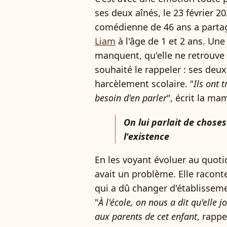
ses deux aînés, le 23 février 
comédienne de 46 ans a parta
Liam
à l'âge de 1 et 2 ans. Une
manquent, qu'elle ne retrouve p
souhaité le rappeler : ses deu
harcèlement scolaire. "
Ils ont 
besoin d'en parler
", écrit la m
On lui parlait de choses
l'existence
En les voyant évoluer au quotid
avait un problème. Elle raconte 
qui a dû changer d'établissem
"
À l'école, on nous a dit qu'elle j
aux parents de cet enfant
, rappe