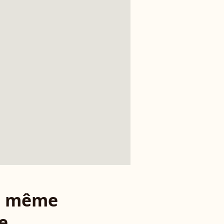
le même
e