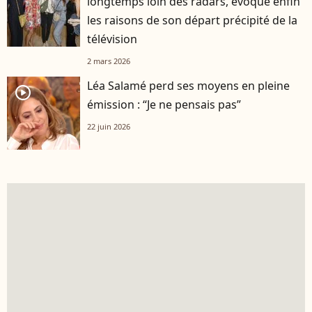
longtemps loin des radars, évoque enfin
les raisons de son départ précipité de la
télévision
2 mars 2026
Léa Salamé perd ses moyens en pleine
player2
émission : “Je ne pensais pas”
22 juin 2026