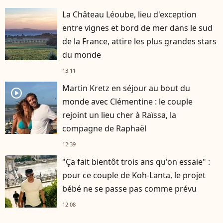
La Château Léoube, lieu d'exception
entre vignes et bord de mer dans le sud
de la France, attire les plus grandes stars
du monde
13:11
Martin Kretz en séjour au bout du
player2
monde avec Clémentine : le couple
rejoint un lieu cher à Raïssa, la
compagne de Raphaël
12:39
"Ça fait bientôt trois ans qu'on essaie" :
pour ce couple de Koh-Lanta, le projet
bébé ne se passe pas comme prévu
12:08