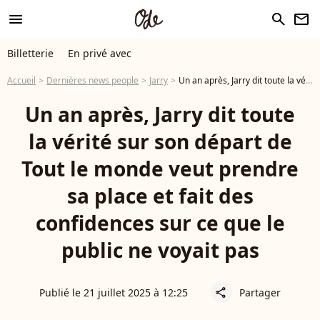
menu
search
newsletter
Billetterie
En privé avec
Accueil
Dernières news people
Jarry
Un an après, Jarry dit toute la vérité sur son départ de Tout le monde veut prendre sa place et fait des confidences sur ce que le public ne voyait pas
Un an après, Jarry dit toute
la vérité sur son départ de
Tout le monde veut prendre
sa place et fait des
confidences sur ce que le
public ne voyait pas
Publié le 21 juillet 2025 à 12:25
Partager
share