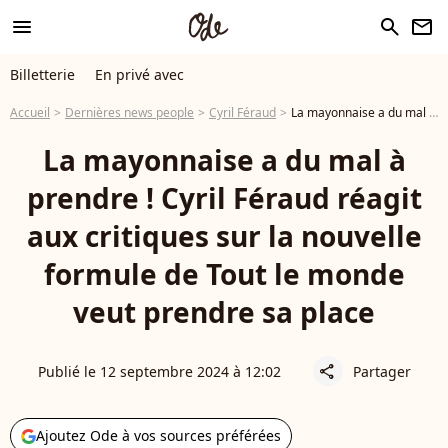
menu
search
newsletter
Billetterie
En privé avec
Accueil
Dernières news people
Cyril Féraud
La mayonnaise a du mal à prendre ! Cyril Féraud réagit aux critiques sur la nouvelle formule de Tout le monde veut prendre sa place
La mayonnaise a du mal à
prendre ! Cyril Féraud réagit
aux critiques sur la nouvelle
formule de Tout le monde
veut prendre sa place
Publié le 12 septembre 2024 à 12:02
Partager
share
Ajoutez Ode à vos sources préférées