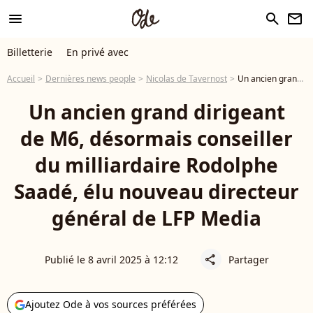
menu
search
newsletter
Billetterie
En privé avec
Accueil
Dernières news people
Nicolas de Tavernost
Un ancien grand dirigeant de M6, désormais conseiller du milliardaire Rodolphe Saadé, élu nouveau directeur général de LFP Media
Un ancien grand dirigeant
de M6, désormais conseiller
du milliardaire Rodolphe
Saadé, élu nouveau directeur
général de LFP Media
Publié le 8 avril 2025 à 12:12
Partager
share
Ajoutez Ode à vos sources préférées