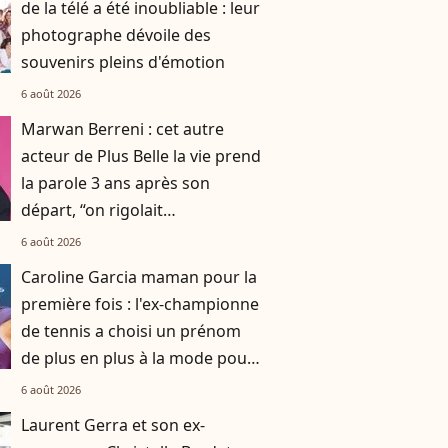
de la télé a été inoubliable : leur
photographe dévoile des
souvenirs pleins d'émotion
6 août 2026
Marwan Berreni : cet autre
acteur de Plus Belle la vie prend
la parole 3 ans après son
départ, “on rigolait
énormément, on se prenait la
6 août 2026
tête aussi”
Caroline Garcia maman pour la
première fois : l'ex-championne
de tennis a choisi un prénom
de plus en plus à la mode pour
son fils
6 août 2026
Laurent Gerra et son ex-