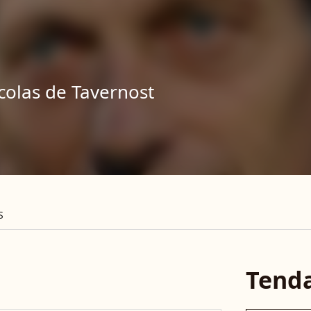
colas de Tavernost
S
Tend