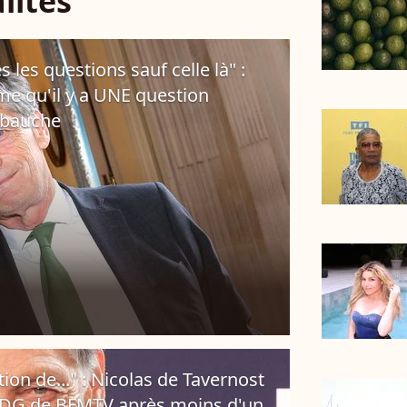
lités
s les questions sauf celle là" :
me qu'il y a UNE question
mbauche
tion de..." : Nicolas de Tavernost
 PDG de BFMTV après moins d'un