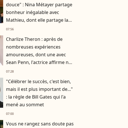
douce" : Nina Métayer partage
bonheur inégalable avec
Mathieu, dont elle partage la
vie depuis 10 ans
07:56
Charlize Theron : après de
nombreuses expériences
amoureuses, dont une avec
Sean Penn, l'actrice affirme ne
plus vouloir "vivre avec
07:28
quelqu’un"
"Célébrer le succès, c'est bien,
mais il est plus important de..."
: la règle de Bill Gates qui l'a
mené au sommet
07:00
Vous ne rangez sans doute pas