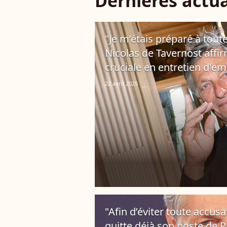
Dernières actua
"Je m’étais préparé à toute
Nicolas de Tavernost affir
cruciale en entretien d'e
22 avril 2025
"Afin d’éviter toute accusa
quitte déjà son poste de