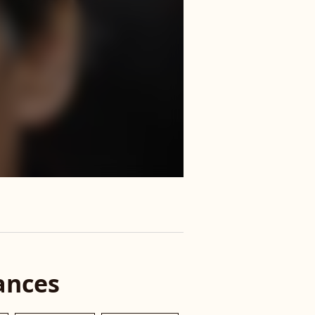
ances