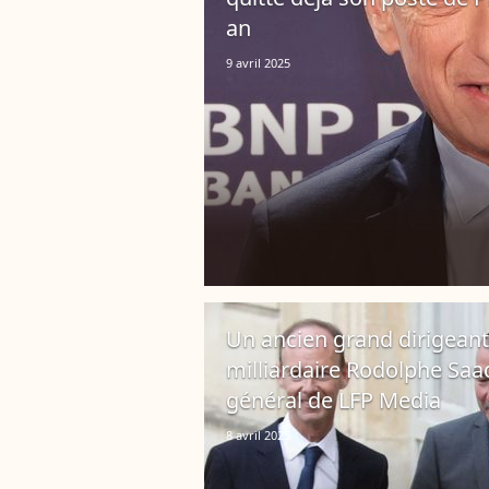
an
9 avril 2025
Un ancien grand dirigeant
milliardaire Rodolphe Saa
général de LFP Media
8 avril 2025