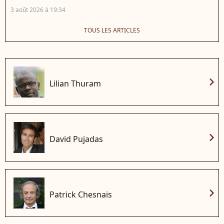
3 août 2026 à 19:34
TOUS LES ARTICLES
chevron_right
Lilian Thuram
chevron_right
David Pujadas
chevron_right
Patrick Chesnais