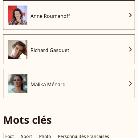
chevron_right
Anne Roumanoff
chevron_right
Richard Gasquet
chevron_right
Malika Ménard
Mots clés
Foot
Sport
Photo
Personnalités Françaises