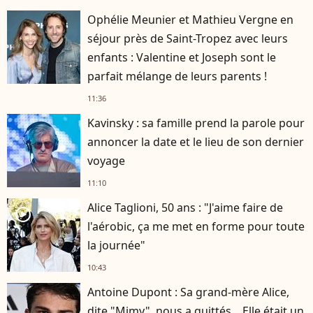
Ophélie Meunier et Mathieu Vergne en
séjour près de Saint-Tropez avec leurs
enfants : Valentine et Joseph sont le
parfait mélange de leurs parents !
11:36
Kavinsky : sa famille prend la parole pour
annoncer la date et le lieu de son dernier
voyage
11:10
Alice Taglioni, 50 ans : "J'aime faire de
player2
l'aérobic, ça me met en forme pour toute
la journée"
10:43
Antoine Dupont : Sa grand-mère Alice,
dite "Mimy", nous a quittés... Elle était un