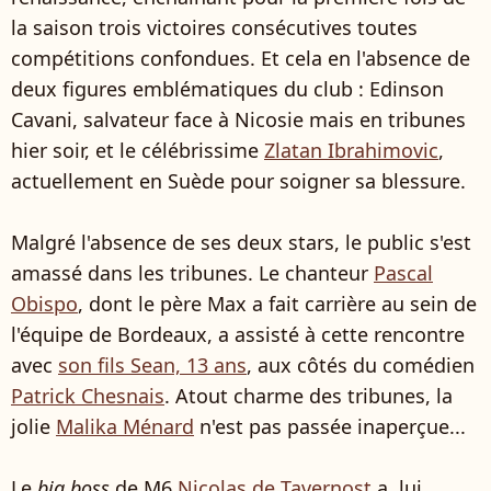
la saison trois victoires consécutives toutes
compétitions confondues. Et cela en l'absence de
deux figures emblématiques du club : Edinson
Cavani, salvateur face à Nicosie mais en tribunes
hier soir, et le célébrissime
Zlatan Ibrahimovic
,
actuellement en Suède pour soigner sa blessure.
Malgré l'absence de ses deux stars, le public s'est
amassé dans les tribunes. Le chanteur
Pascal
Obispo
, dont le père Max a fait carrière au sein de
l'équipe de Bordeaux, a assisté à cette rencontre
avec
son fils Sean, 13 ans
, aux côtés du comédien
Patrick Chesnais
. Atout charme des tribunes, la
jolie
Malika Ménard
n'est pas passée inaperçue...
Le
big boss
de M6
Nicolas de Tavernost
a, lui