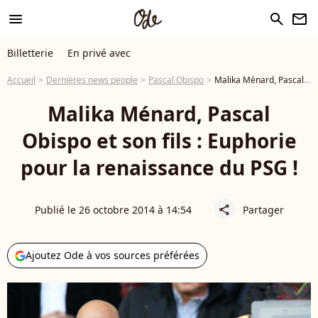
menu
search
newsletter
Billetterie
En privé avec
Accueil
Dernières news people
Pascal Obispo
Malika Ménard, Pascal Obispo et son fils : Euphorie pour la renaissance du PSG !
Malika Ménard, Pascal
Obispo et son fils : Euphorie
pour la renaissance du PSG !
Publié le 26 octobre 2014 à 14:54
Partager
share
Ajoutez Ode à vos sources préférées