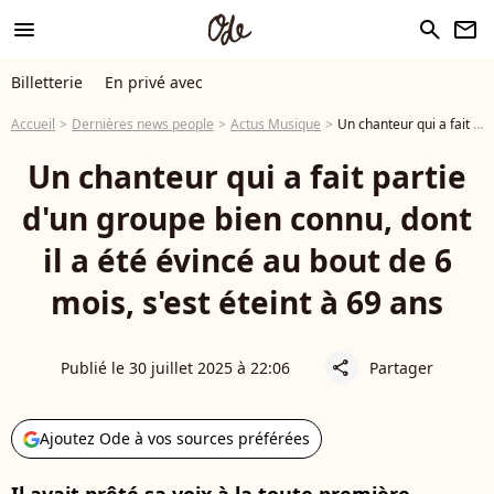
menu
search
newsletter
Billetterie
En privé avec
Accueil
Dernières news people
Actus Musique
Un chanteur qui a fait partie d'un groupe bien connu, dont il a été évincé au bout de 6 mois, s'est éteint à 69 ans
Un chanteur qui a fait partie
d'un groupe bien connu, dont
il a été évincé au bout de 6
mois, s'est éteint à 69 ans
Publié le 30 juillet 2025 à 22:06
Partager
share
Ajoutez Ode à vos sources préférées