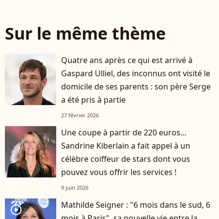
Sur le même thème
Quatre ans après ce qui est arrivé à
Gaspard Ulliel, des inconnus ont visité le
domicile de ses parents : son père Serge
a été pris à partie
27 février 2026
Une coupe à partir de 220 euros...
Sandrine Kiberlain a fait appel à un
célèbre coiffeur de stars dont vous
pouvez vous offrir les services !
9 juin 2026
Mathilde Seigner : "6 mois dans le sud, 6
player2
mois à Paris", sa nouvelle vie entre la