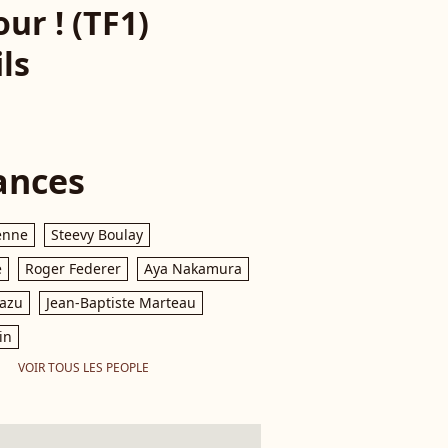
ur ! (TF1)
ls
ances
enne
Steevy Boulay
e
Roger Federer
Aya Nakamura
razu
Jean-Baptiste Marteau
in
VOIR TOUS LES PEOPLE