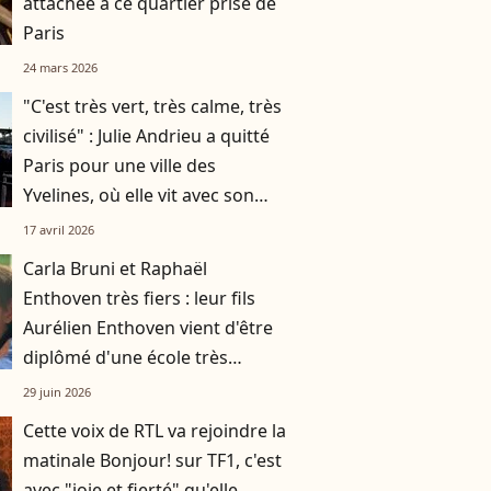
attachée à ce quartier prisé de
Paris
24 mars 2026
"C'est très vert, très calme, très
civilisé" : Julie Andrieu a quitté
Paris pour une ville des
Yvelines, où elle vit avec son
mari et leurs deux enfants
17 avril 2026
Carla Bruni et Raphaël
Enthoven très fiers : leur fils
Aurélien Enthoven vient d'être
diplômé d'une école très
prestigieuse
29 juin 2026
Cette voix de RTL va rejoindre la
matinale Bonjour! sur TF1, c'est
avec "joie et fierté" qu'elle