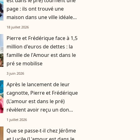
est dans le pré) tournent une
page : ils ont trouvé une
maison dans une ville idéale
pour les agriculteurs !
18 juillet 2026
Pierre et Frédérique face à 1,5
million d'euros de dettes : la
famille de l'Amour est dans le
pré se mobilise
3 juin 2026
Après le lancement de leur
cagnotte, Pierre et Frédérique
(L'amour est dans le pré)
révèlent avoir reçu un don
anonyme de 10.000 euros
1 juillet 2026
Que se passe-t-il chez Jérôme
et Lucile (L'amour est dans le