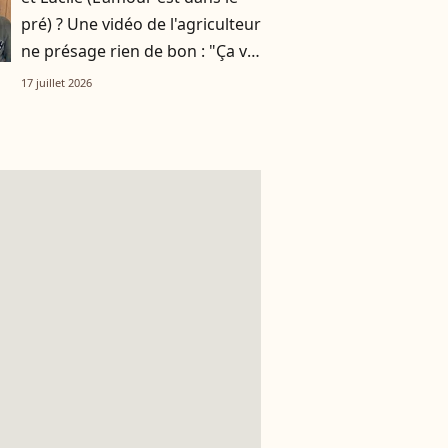
pré) ? Une vidéo de l'agriculteur
ne présage rien de bon : "Ça va
mal se terminer pour moi"
17 juillet 2026