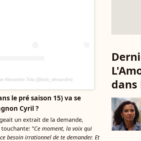
Derni
L'Amo
ar Alexandre Tola (@tola_alexandre)
dans 
ns le pré saison 15) va se
gnon Cyril ?
ageait un extrait de la demande,
touchante: "
Ce moment, la voix qui
ce besoin irrationnel de te demander. Et