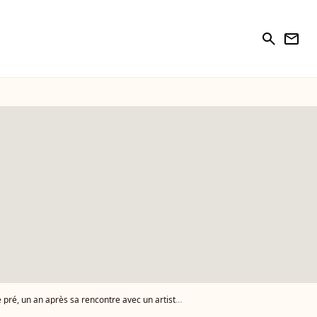
search
newsletter
an après sa rencontre avec un artiste prénommé Cyril