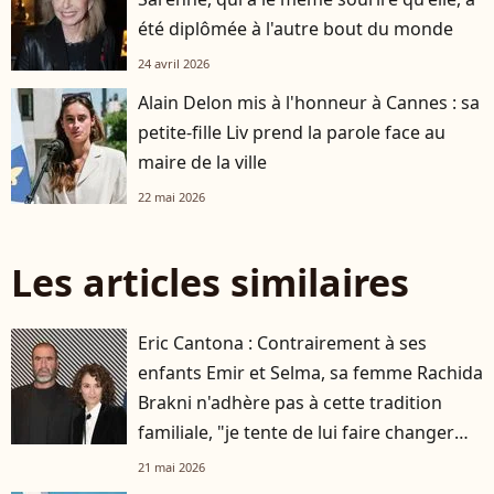
été diplômée à l'autre bout du monde
24 avril 2026
Alain Delon mis à l'honneur à Cannes : sa
petite-fille Liv prend la parole face au
maire de la ville
22 mai 2026
Les articles similaires
Eric Cantona : Contrairement à ses
enfants Emir et Selma, sa femme Rachida
Brakni n'adhère pas à cette tradition
familiale, "je tente de lui faire changer
d'avis"
21 mai 2026