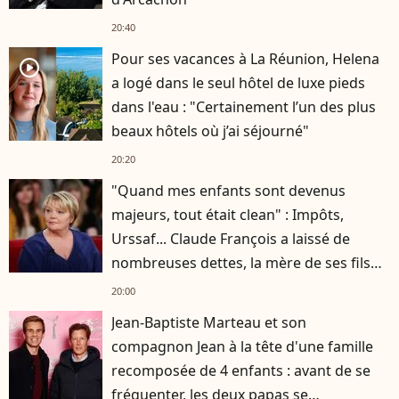
20:40
Pour ses vacances à La Réunion, Helena
player2
a logé dans le seul hôtel de luxe pieds
dans l'eau : "Certainement l’un des plus
beaux hôtels où j’ai séjourné"
20:20
"Quand mes enfants sont devenus
majeurs, tout était clean" : Impôts,
Urssaf... Claude François a laissé de
nombreuses dettes, la mère de ses fils
s'est occupée de tout
20:00
Jean-Baptiste Marteau et son
compagnon Jean à la tête d'une famille
recomposée de 4 enfants : avant de se
fréquenter, les deux papas se