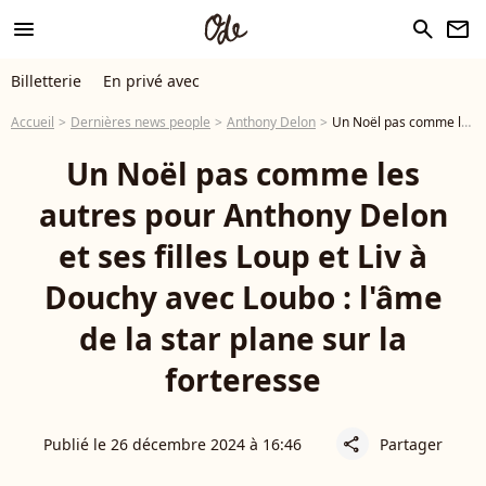
menu
search
newsletter
Billetterie
En privé avec
Accueil
Dernières news people
Anthony Delon
Un Noël pas comme les autres pour Anthony Delon et ses filles Loup et Liv à Douchy avec Loubo : l'âme de la star plane sur la forteresse
Un Noël pas comme les
autres pour Anthony Delon
et ses filles Loup et Liv à
Douchy avec Loubo : l'âme
de la star plane sur la
forteresse
Publié le 26 décembre 2024 à 16:46
Partager
share