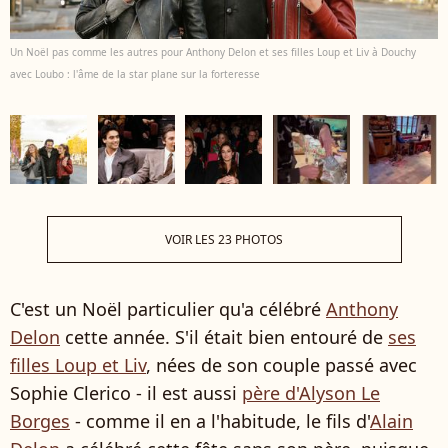
Un Noël pas comme les autres pour Anthony Delon et ses filles Loup et Liv à Douchy
avec Loubo : l'âme de la star plane sur la forteresse
VOIR LES 23 PHOTOS
C'est un Noël particulier qu'a célébré
Anthony
Delon
cette année. S'il était bien entouré de
ses
filles Loup et Liv
, nées de son couple passé avec
Sophie Clerico - il est aussi
père d'Alyson Le
Borges
- comme il en a l'habitude, le fils d'
Alain