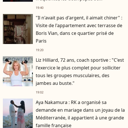
connaissaient depuis des années
19:40
"Il n'avait pas d'argent, il aimait chiner" :
Visite de l'appartement avec terrasse de
Boris Vian, dans ce quartier prisé de
Paris
19:20
Liz Hilliard, 72 ans, coach sportive : "C'est
l'exercice le plus complet pour solliciter
tous les groupes musculaires, des
jambes au buste."
19:02
Aya Nakamura : RK a organisé sa
demande en mariage dans un joyau de la
Méditerranée, il appartient à une grande
famille française