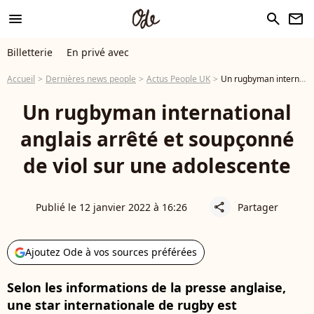
menu
search
newsletter
Billetterie
En privé avec
Accueil
Dernières news people
Actus People UK
Un rugbyman international anglais arrêté et soupçonné de viol sur une adolescente
Un rugbyman international
anglais arrêté et soupçonné
de viol sur une adolescente
Publié le 12 janvier 2022 à 16:26
Partager
share
Ajoutez Ode à vos sources préférées
Selon les informations de la presse anglaise,
une star internationale de rugby est