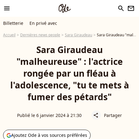
menu
search
newsletter
Billetterie
En privé avec
Accueil
Dernières news people
Sara Giraudeau
Sara Giraudeau "malheureuse" : l'actrice rongée par un fléau à l'adolescence, "tu te mets à fumer des pétards"
Sara Giraudeau
"malheureuse" : l'actrice
rongée par un fléau à
l'adolescence, "tu te mets à
fumer des pétards"
Publié le 6 janvier 2024 à 21:30
Partager
share
Ajoutez Ode à vos sources préférées