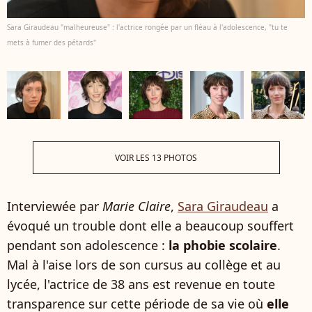
Sara Giraudeau "malheureuse" : l'actrice rongée par un fléau à l'adolescence, "tu te
mets à fumer des pétards"
VOIR LES 13 PHOTOS
Interviewée par
Marie Claire
,
Sara Giraudeau
a
évoqué un trouble dont elle a beaucoup souffert
pendant son adolescence :
la phobie scolaire
.
Mal à l'aise lors de son cursus au collège et au
lycée, l'actrice de 38 ans est revenue en toute
transparence sur cette période de sa vie où
elle