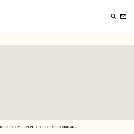
search
newsletter
essourcer dans une destination aux nombreuses activités