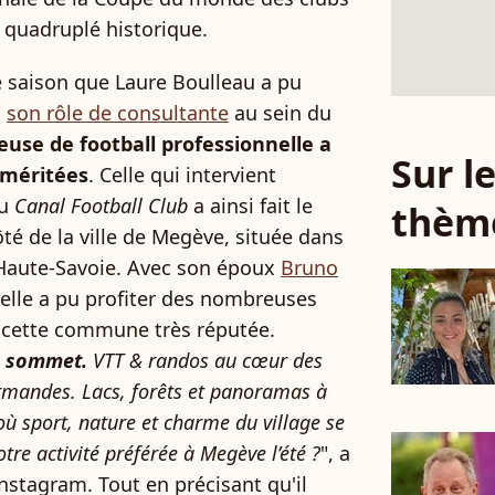
n quadruplé historique.
le saison que Laure Boulleau a pu
à
son rôle de consultante
au sein du
euse de football professionnelle a
Sur 
 méritées
. Celle qui intervient
du
Canal Football Club
a ainsi fait le
thèm
ôté de la ville de Megève, située dans
 Haute-Savoie. Avec son époux
Bruno
 elle a pu profiter des nombreuses
e cette commune très réputée.
au sommet.
VTT & randos au cœur des
urmandes. Lacs, forêts et panoramas à
où sport, nature et charme du village se
otre activité préférée à Megève l’été ?
", a
Instagram. Tout en précisant qu'il