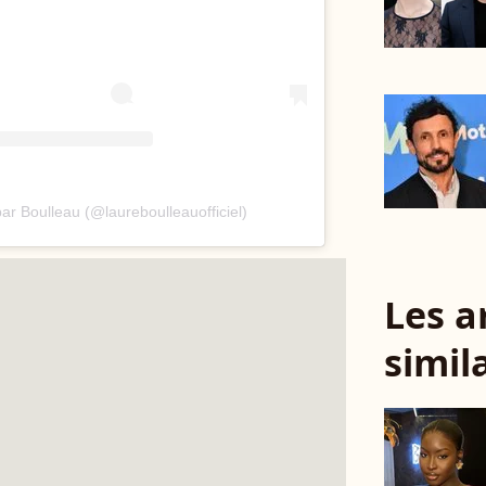
ar Boulleau (@laureboulleauofficiel)
Les a
simil