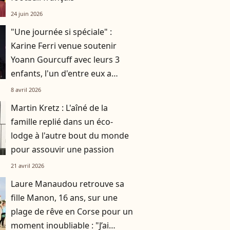
24 juin 2026
"Une journée si spéciale" :
Karine Ferri venue soutenir
Yoann Gourcuff avec leurs 3
enfants, l'un d'entre eux a
soufflé sa dixième bougie
8 avril 2026
Martin Kretz : L'aîné de la
famille replié dans un éco-
lodge à l'autre bout du monde
pour assouvir une passion
21 avril 2026
Laure Manaudou retrouve sa
fille Manon, 16 ans, sur une
plage de rêve en Corse pour un
moment inoubliable : "J’ai