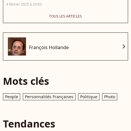
4 février 2025 à 20:03
TOUS LES ARTICLES
chevron_right
François Hollande
Mots clés
People
Personnalités Françaises
Politique
Photo
Tendances