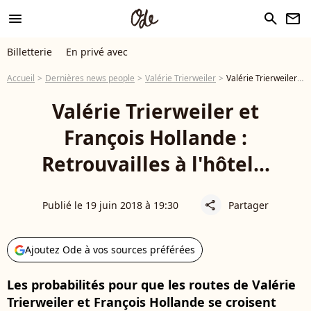
menu
search
newsletter
Billetterie
En privé avec
Accueil
Dernières news people
Valérie Trierweiler
Valérie Trierweiler et François Hollande : Retrouvailles à l'hôtel...
Valérie Trierweiler et
François Hollande :
Retrouvailles à l'hôtel...
Publié le 19 juin 2018 à 19:30
Partager
share
Ajoutez Ode à vos sources préférées
Les probabilités pour que les routes de Valérie
Trierweiler et François Hollande se croisent