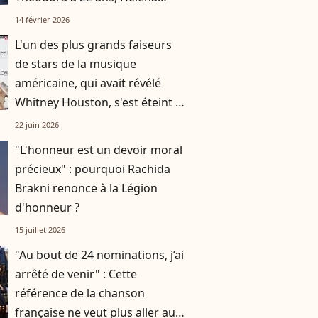
sacrée elle aussi
14 février 2026
L'un des plus grands faiseurs
de stars de la musique
américaine, qui avait révélé
Whitney Houston, s'est éteint à
l'âge de 94 ans
22 juin 2026
"L'honneur est un devoir moral
précieux" : pourquoi Rachida
Brakni renonce à la Légion
d'honneur ?
15 juillet 2026
"Au bout de 24 nominations, j’ai
arrêté de venir" : Cette
référence de la chanson
française ne veut plus aller aux