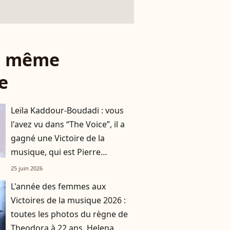
le même
e
Leïla Kaddour-Boudadi : vous
l'avez vu dans “The Voice”, il a
gagné une Victoire de la
musique, qui est Pierre
Guénard, le père de sa fille ?
25 juin 2026
L'année des femmes aux
Victoires de la musique 2026 :
toutes les photos du règne de
Theodora à 22 ans, Helena