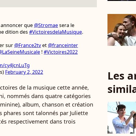
us annoncer que
@Stromae
sera le
me dition des
#VictoiresdelaMusique
.
er sur
@France2tv
et
@franceinter
@LaSeineMusicale
!
#Victoires2022
om/cy4JcnLuTg
Les a
es)
February 2, 2022
simil
ictoires de la musique cette année,
iani, nommés dans quatre catégories
féminine), album, chanson et création
player2
s phares sont talonnés par Juliette
tés respectivement dans trois