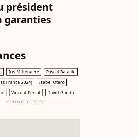
u président
n garanties
ances
e
Iris Mittenaere
Pascal Bataille
iss France 2024)
Isabel Otero
pé
Vincent Perrot
David Guetta
VOIR TOUS LES PEOPLE