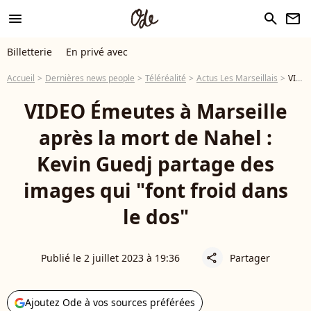
menu
search
newsletter
Billetterie
En privé avec
Accueil
Dernières news people
Téléréalité
Actus Les Marseillais
VIDEO Émeutes à Marseille après la mort de Nahel : Kevin Guedj partage des images qui "font froid dans le dos"
VIDEO Émeutes à Marseille
après la mort de Nahel :
Kevin Guedj partage des
images qui "font froid dans
le dos"
Publié le 2 juillet 2023 à 19:36
Partager
share
Ajoutez Ode à vos sources préférées