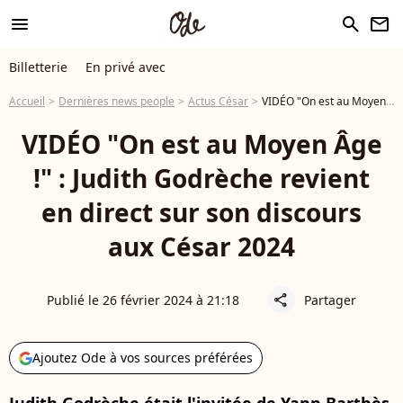
menu
search
newsletter
Billetterie
En privé avec
Accueil
Dernières news people
Actus César
VIDÉO "On est au Moyen Âge !" : Judith Godrèche revient en direct sur son discours aux César 2024
VIDÉO "On est au Moyen Âge
!" : Judith Godrèche revient
en direct sur son discours
aux César 2024
Publié le 26 février 2024 à 21:18
Partager
share
Ajoutez Ode à vos sources préférées