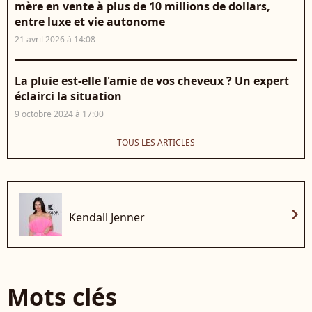
mère en vente à plus de 10 millions de dollars,
entre luxe et vie autonome
21 avril 2026 à 14:08
La pluie est-elle l'amie de vos cheveux ? Un expert
éclairci la situation
9 octobre 2024 à 17:00
TOUS LES ARTICLES
chevron_right
Kendall Jenner
Mots clés