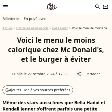
menu
search
newsletter
Billetterie
En privé avec
Accueil
Dernières news people
Bella Hadid
Voici le menu le moins calorique chez Mc Donald's, et le burger à éviter
Voici le menu le moins
calorique chez Mc Donald's,
et le burger à éviter
Publié le 27 octobre 2024 à 17:38
Partager
share
Ajoutez Ode à vos sources préférées
Même des stars aussi fines que Bella Hadid et
Kendall Jenner s'offrent parfois une petite