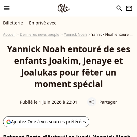
menu
search
newsletter
Billetterie
En privé avec
Accueil
Dernières news people
Yannick Noah
Yannick Noah entouré de ses enfants Joakim, Jenaye et Joalukas pour fêter un moment spécial
Yannick Noah entouré de ses
enfants Joakim, Jenaye et
Joalukas pour fêter un
moment spécial
Publié le 1 juin 2026 à 22:01
Partager
share
Ajoutez Ode à vos sources préférées