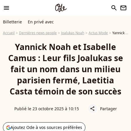
menu
search
newsletter
Billetterie
En privé avec
Accueil
Dernières news people
Joalukas Noah
Actus Mode
Yannick Noah et Isabelle Camus : Leur fils Joalukas se fait un nom dans un milieu parisien fermé, Laetitia Casta témoin de son succès
Yannick Noah et Isabelle
Camus : Leur fils Joalukas se
fait un nom dans un milieu
parisien fermé, Laetitia
Casta témoin de son succès
Publié le 23 octobre 2025 à 10:15
Partager
share
Ajoutez Ode à vos sources préférées