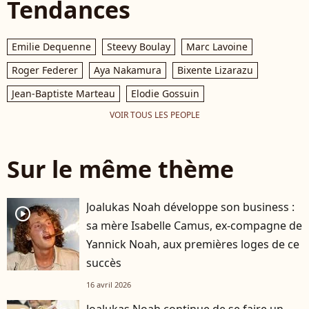
Tendances
Emilie Dequenne
Steevy Boulay
Marc Lavoine
Roger Federer
Aya Nakamura
Bixente Lizarazu
Jean-Baptiste Marteau
Elodie Gossuin
VOIR TOUS LES PEOPLE
Sur le même thème
Joalukas Noah développe son business :
player2
sa mère Isabelle Camus, ex-compagne de
Yannick Noah, aux premières loges de ce
succès
16 avril 2026
Joalukas Noah continue de se faire un