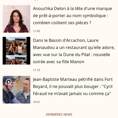
Anouchka Delon à la tête d'une marque
de prêt-à-porter au nom symbolique :
combien coûtent ses pièces ?
11:45
Dans le Bassin d'Arcachon, Laure
Manaudou a un restaurant qu'elle adore,
avec vue sur la Dune du Pilat : nouvelle
soirée avec sa fille Manon
11:10
Jean-Baptiste Marteau pétrifié dans Fort
player2
Boyard, il ne pouvait plus bouger : "Cyril
Féraud ne m’avait jamais vu comme ça"
10:41
DERNIÈRES NEWS