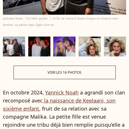
Joalukas Noah : "J'ai hâte qu'elle...", le fils de Yannick Noah évoque sa relation avec
Keelani, sa petite sœur âgée d'un an
VOIR LES 16 PHOTOS
En octobre 2024,
Yannick Noah
a agrandi son clan
recomposé avec
la naissance de Keelaani, son
sixième enfant
, fruit de sa relation avec sa
compagne Malika. La petite fille est venue
rejoindre une tribu déjà bien remplie puisqu’elle a