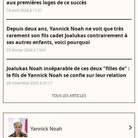
aux premières loges de ce succès
16 avril 2026 à 11:21
Depuis deux ans, Yannick Noah ne voit que très
rarement son fils cadet Joalukas contrairement à
ses autres enfants, voici pourquoi
25 février 2026 à 13:41
Joalukas Noah inséparable de ces deux "filles de" :
le fils de Yannick Noah se confie sur leur relation
28 novembre 2025 à 21:17
TOUS LES ARTICLES
chevron_right
Yannick Noah