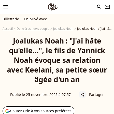
menu
search
newsletter
Billetterie
En privé avec
Accueil
Dernières news people
Joalukas Noah
Joalukas Noah : "J'ai hâte qu'elle...", le fils de Yannick Noah évoque sa relation avec Keelani, sa petite sœur âgée d'un an
Joalukas Noah : "J'ai hâte
qu'elle...", le fils de Yannick
Noah évoque sa relation
avec Keelani, sa petite sœur
âgée d'un an
Publié le 25 novembre 2025 à 07:57
Partager
share
Ajoutez Ode à vos sources préférées