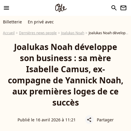
menu
search
newsletter
Billetterie
En privé avec
Accueil
Dernières news people
Joalukas Noah
Joalukas Noah développe son business : sa mère Isabelle Camus, ex-compagne de Yannick Noah, aux premières loges de ce succès
Joalukas Noah développe
son business : sa mère
Isabelle Camus, ex-
compagne de Yannick Noah,
aux premières loges de ce
succès
Publié le 16 avril 2026 à 11:21
Partager
share