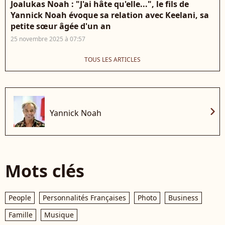
Joalukas Noah : "J'ai hâte qu'elle...", le fils de
Yannick Noah évoque sa relation avec Keelani, sa
petite sœur âgée d'un an
25 novembre 2025 à 07:57
TOUS LES ARTICLES
chevron_right
Yannick Noah
Mots clés
People
Personnalités Françaises
Photo
Business
Famille
Musique