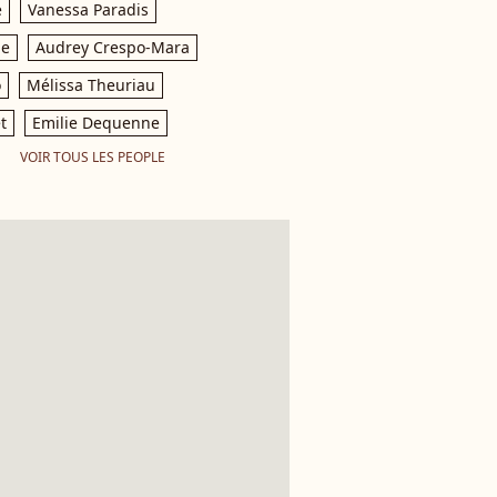
e
Vanessa Paradis
le
Audrey Crespo-Mara
o
Mélissa Theuriau
t
Emilie Dequenne
VOIR TOUS LES PEOPLE