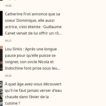
de 7 ans
10:00
Catherine Frot annonce que sa
soeur Dominique, elle aussi
actrice, s'est éteinte : Guillaume
Canet venait de lui offrir un rôle
dans son film avec Marion
09:27
Cotillard
Lou Sirkis : Après une longue
pause pour qu'elle puisse se
soigner, son oncle Nicola et
Indochine l’ont prise sous leur
aile
09:20
À quel âge avez-vous découvert
qu'il ne faut jamais verser d'eau
chaude dans l'évier de la
cuisine ?