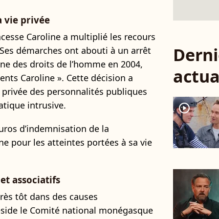
 vie privée
cesse Caroline a multiplié les recours
Derni
. Ses démarches ont abouti à un arrêt
ne des droits de l’homme en 2004,
actua
nts Caroline ». Cette décision a
e privée des personnalités publiques
atique intrusive.
player2
euros d’indemnisation de la
e pour les atteintes portées à sa vie
t associatifs
très tôt dans des causes
réside le Comité national monégasque