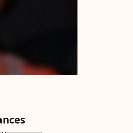
ances