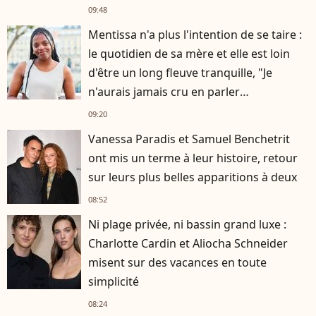
09:48
Mentissa n'a plus l'intention de se taire :
le quotidien de sa mère et elle est loin
d'être un long fleuve tranquille, "Je
n'aurais jamais cru en parler
publiquement"
09:20
Vanessa Paradis et Samuel Benchetrit
ont mis un terme à leur histoire, retour
sur leurs plus belles apparitions à deux
08:52
Ni plage privée, ni bassin grand luxe :
Charlotte Cardin et Aliocha Schneider
misent sur des vacances en toute
simplicité
08:24