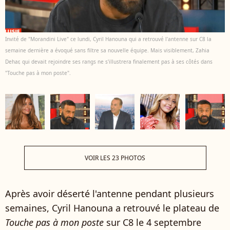
Invité de "Morandini Live" ce lundi, Cyril Hanouna qui a retrouvé l'antenne sur C8 la
semaine dernière a évoqué sans filtre sa nouvelle équipe. Mais visiblement, Zahia
Dehar, qui devait rejoindre ses rangs ne s'illustrera finalement pas à ses côtés dans
"Touche pas à mon poste".
VOIR LES 23 PHOTOS
Après avoir déserté l'antenne pendant plusieurs
semaines, Cyril Hanouna a retrouvé le plateau de
Touche pas à mon poste
sur C8 le 4 septembre