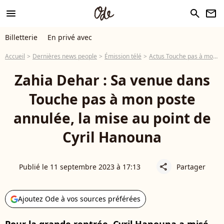
menu
search
newsletter
Billetterie
En privé avec
Accueil
Dernières news people
Émission télé
Actus Touche pas à mon poste
Zahia Dehar : Sa venue dans
Touche pas à mon poste
annulée, la mise au point de
Cyril Hanouna
Publié le 11 septembre 2023 à 17:13
Partager
share
Ajoutez Ode à vos sources préférées