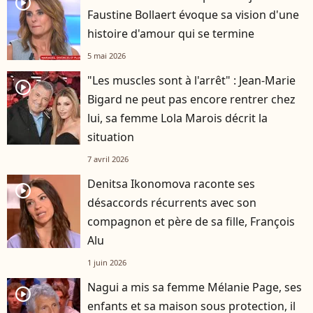
player2
Faustine Bollaert évoque sa vision d'une
histoire d'amour qui se termine
5 mai 2026
"Les muscles sont à l'arrêt" : Jean-Marie
player2
Bigard ne peut pas encore rentrer chez
lui, sa femme Lola Marois décrit la
situation
7 avril 2026
Denitsa Ikonomova raconte ses
player2
désaccords récurrents avec son
compagnon et père de sa fille, François
Alu
1 juin 2026
Nagui a mis sa femme Mélanie Page, ses
player2
enfants et sa maison sous protection, il