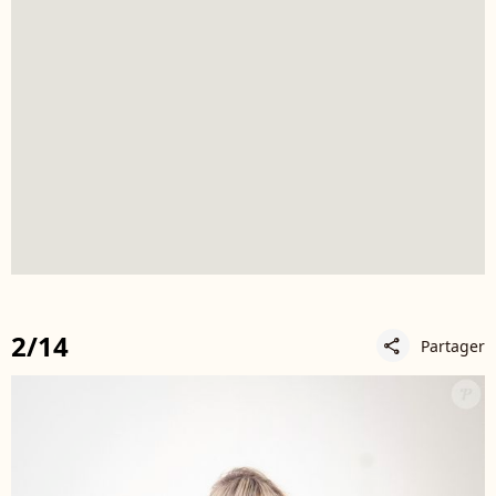
2/14
Partager
share