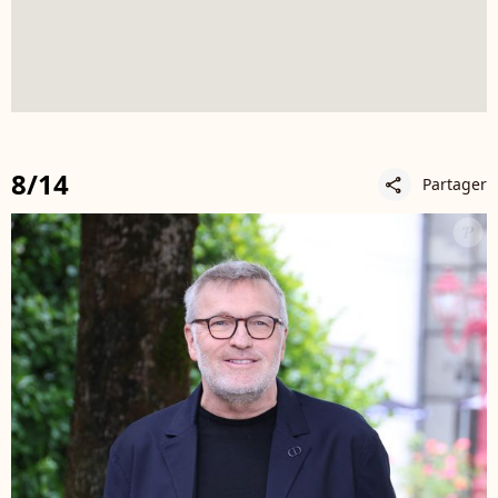
8/14
Partager
share