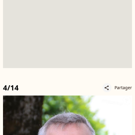
4/14
Partager
share