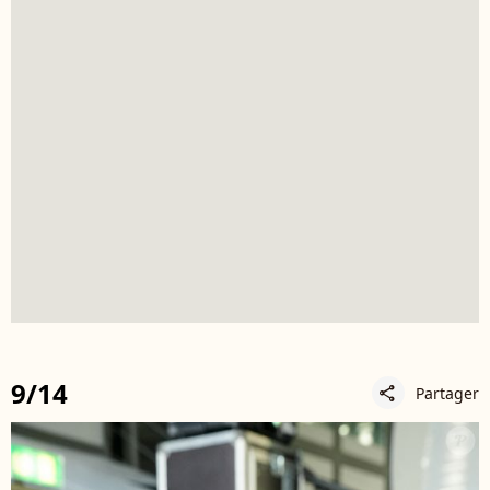
9/14
Partager
share