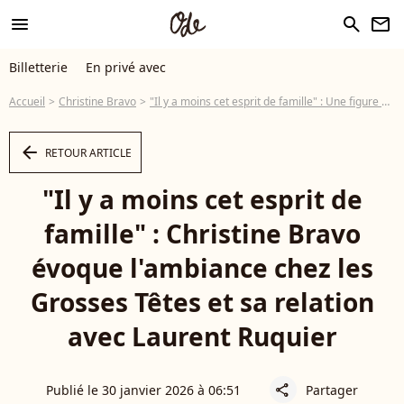
menu
search
newsletter
Billetterie
En privé avec
Accueil
Christine Bravo
"Il y a moins cet esprit de famille" : Une figure des Grosses Têtes en dit plus sur l'ambiance en coulisses et sa relation avec Laurent Ruquier
arrow_left
RETOUR ARTICLE
"Il y a moins cet esprit de
famille" : Christine Bravo
évoque l'ambiance chez les
Grosses Têtes et sa relation
avec Laurent Ruquier
Publié le 30 janvier 2026 à 06:51
Partager
share