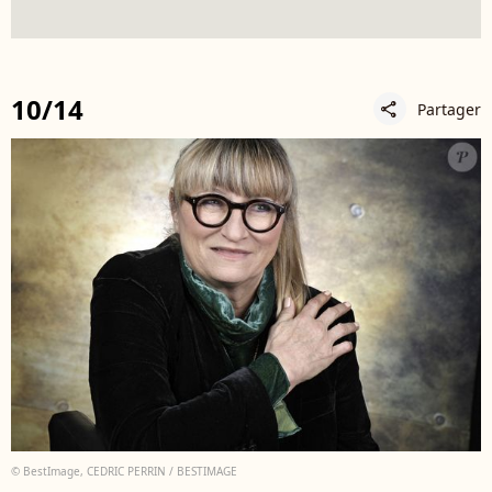
10/14
Partager
share
© BestImage, CEDRIC PERRIN / BESTIMAGE