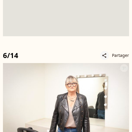
6/14
Partager
share