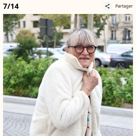
7/14
Partager
share