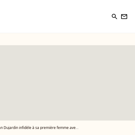
search
newsletter
rdin infidèle à sa première femme avec Alexandra Lamy, un proche en dit plus