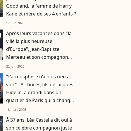
Goodland, la femme de Harry
Kane et mère de ses 4 enfants ?
17 juin 2026
Après leurs vacances dans "la
ville la plus heureuse
d’Europe", Jean-Baptiste
Marteau et son compagnon
Jean s’affichent à un événement
22 juin 2026
très couru à Paris
"L’atmosphère n’a plus rien à
voir" : Arthur H, fils de Jacques
Higelin, a grandi dans un
quartier de Paris qui a changé
du tout au tout
18 mars 2026
À 37 ans, Léa Castel a dit oui à
son célèbre compagnon juste