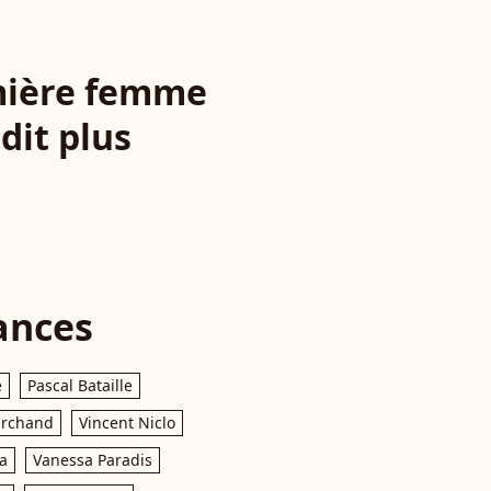
emière femme
dit plus
ances
e
Pascal Bataille
archand
Vincent Niclo
a
Vanessa Paradis