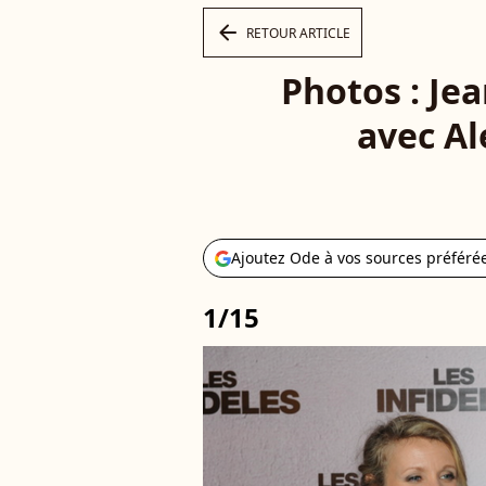
arrow_left
RETOUR ARTICLE
Photos : Je
avec Al
Ajoutez Ode à vos sources préféré
1/15