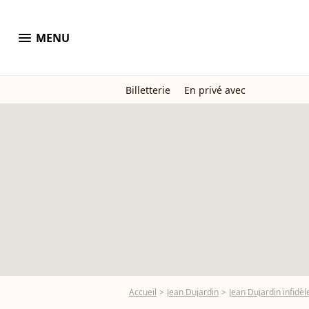
menu
MENU
Billetterie
En privé avec
Accueil
Jean Dujardin
Jean Dujardin infidè