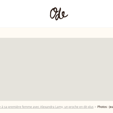
le à sa première femme avec Alexandra Lamy, un proche en dit plus
Photos : Jean Duja