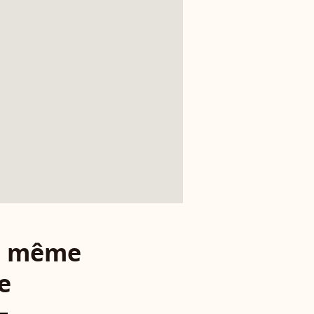
le même
e