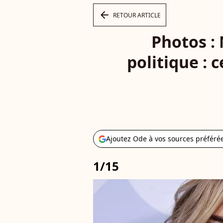
arrow_left
RETOUR ARTICLE
Photos :
politique : 
Ajoutez Ode à vos sources préféré
1/15