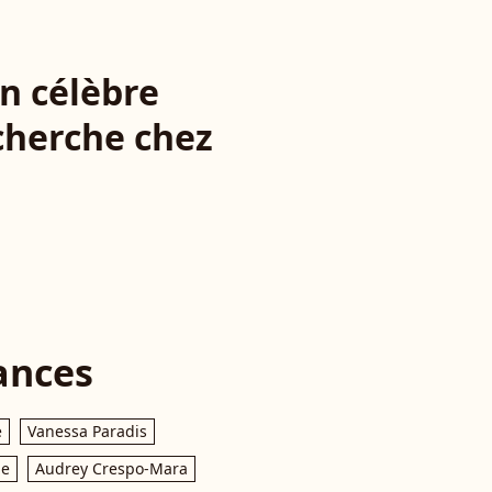
n célèbre
echerche chez
ances
e
Vanessa Paradis
le
Audrey Crespo-Mara