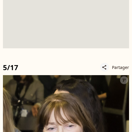
5/17
Partager
share