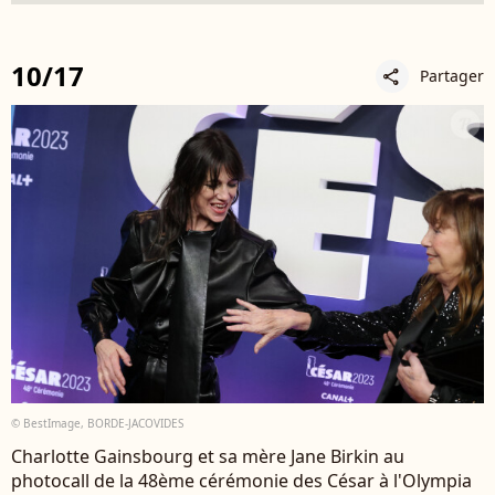
10/17
Partager
share
© BestImage, BORDE-JACOVIDES
Charlotte Gainsbourg et sa mère Jane Birkin au
photocall de la 48ème cérémonie des César à l'Olympia