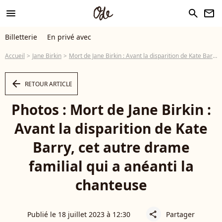
menu
search
newsletter
Billetterie
En privé avec
Accueil
Jane Birkin
Mort de Jane Birkin : Avant la disparition de Kate Barry, cet autre drame familial qui a anéanti la chanteuse
arrow_left
RETOUR ARTICLE
Photos : Mort de Jane Birkin :
Avant la disparition de Kate
Barry, cet autre drame
familial qui a anéanti la
chanteuse
Publié le 18 juillet 2023 à 12:30
Partager
share