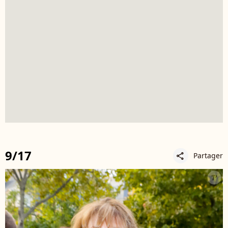
9/17
Partager
share