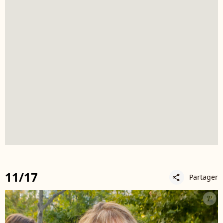
11/17
Partager
share