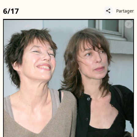
6/17
Partager
share