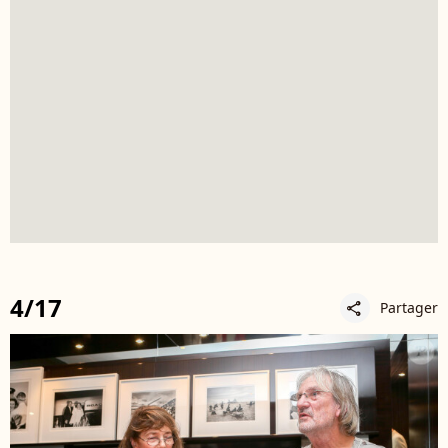
4/17
Partager
share