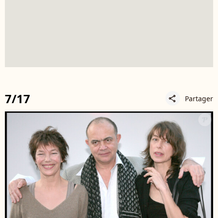
7/17
Partager
share