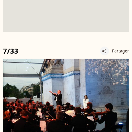
7/33
Partager
share