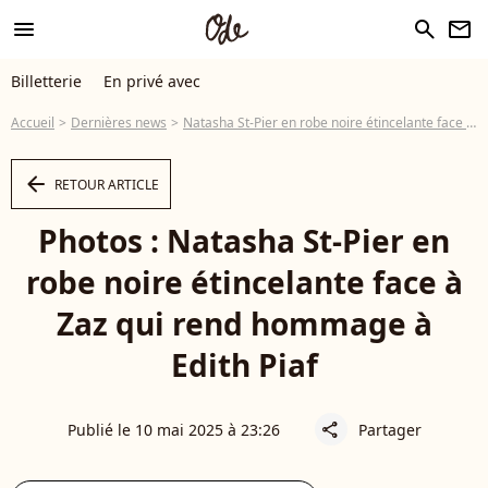
menu
search
newsletter
Billetterie
En privé avec
Accueil
Dernières news
Natasha St-Pier en robe noire étincelante face à Zaz qui rend hommage à Edith Piaf
arrow_left
RETOUR ARTICLE
Photos : Natasha St-Pier en
robe noire étincelante face à
Zaz qui rend hommage à
Edith Piaf
Publié le 10 mai 2025 à 23:26
Partager
share