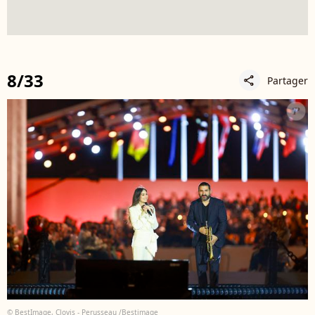
8/33
Partager
share
© BestImage, Clovis - Perusseau /Bestimage