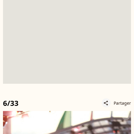
6/33
Partager
share