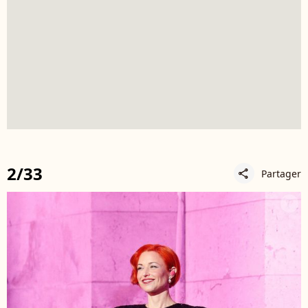
2/33
Partager
share