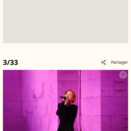
3/33
Partager
share