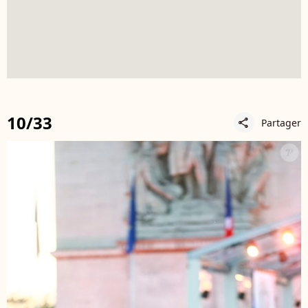
10/33
Partager
share