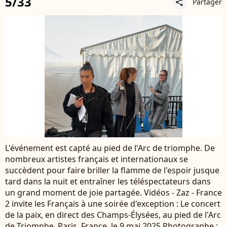
5/33
Partager
share
L'événement est capté au pied de l'Arc de triomphe. De
nombreux artistes français et internationaux se
succèdent pour faire briller la flamme de l'espoir jusque
tard dans la nuit et entraîner les téléspectateurs dans
un grand moment de joie partagée. Vidéos - Zaz - France
2 invite les Français à une soirée d'exception : Le concert
de la paix, en direct des Champs-Élysées, au pied de l'Arc
de Triomphe, Paris, France, le 9 mai 2025 Photographe :