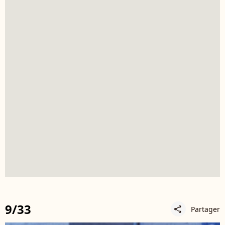
9/33
Partager
share