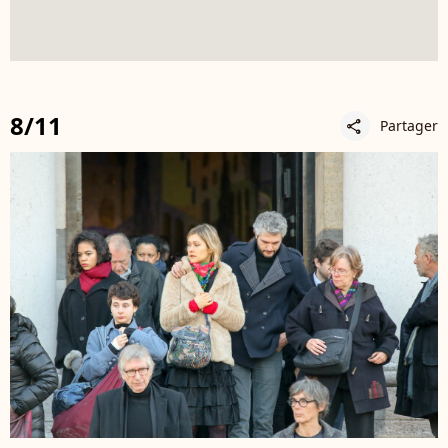
8/11
Partager
share