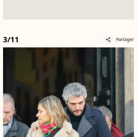
3/11
Partager
share