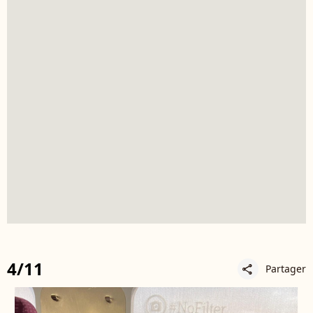
4/11
Partager
share