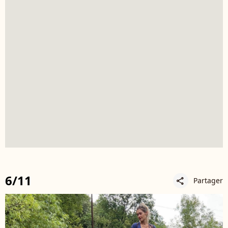
6/11
Partager
share