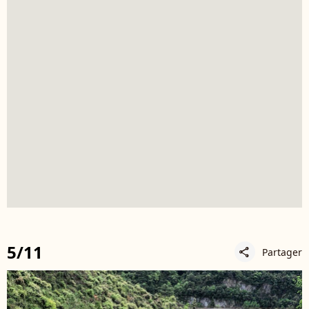
5/11
Partager
share