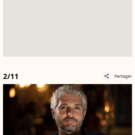
2/11
Partager
share