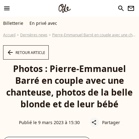
menu
search
newsletter
Billetterie
En privé avec
Accueil
Dernières news
Pierre-Emmanuel Barré en couple avec une chanteuse, photos de la belle blonde et de leur bébé
arrow_left
RETOUR ARTICLE
Photos : Pierre-Emmanuel
Barré en couple avec une
chanteuse, photos de la belle
blonde et de leur bébé
Publié le 9 mars 2023 à 15:30
Partager
share