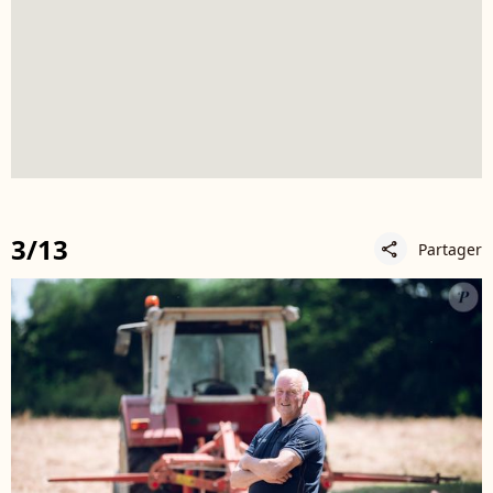
3/13
Partager
share