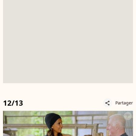
12/13
Partager
share