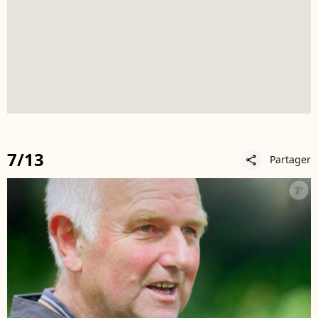
7/13
Partager
share