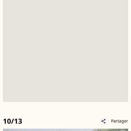
10/13
Partager
share