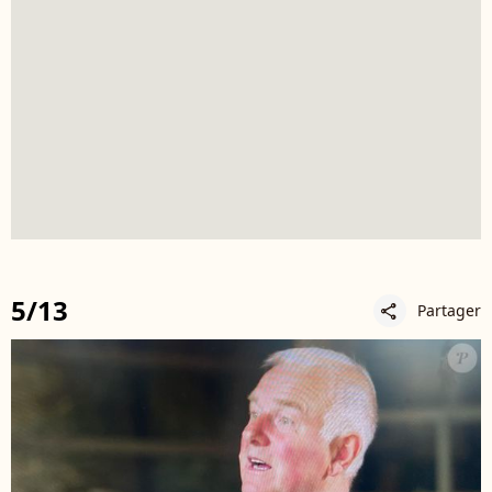
5/13
Partager
share