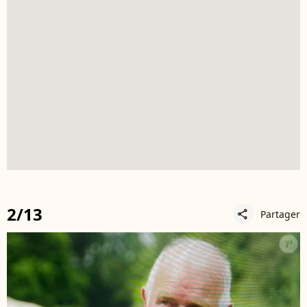
2/13
Partager
share