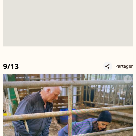
9/13
Partager
share