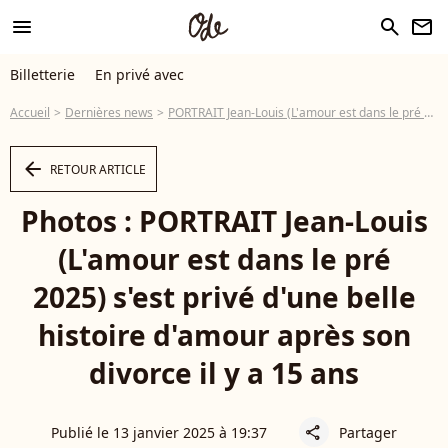
menu
search
newsletter
Billetterie
En privé avec
Accueil
Dernières news
PORTRAIT Jean-Louis (L'amour est dans le pré 2025) s'est privé d'une belle histoire d'amour après son divorce il y a 15 ans
arrow_left
RETOUR ARTICLE
Photos : PORTRAIT Jean-Louis
(L'amour est dans le pré
2025) s'est privé d'une belle
histoire d'amour après son
divorce il y a 15 ans
Publié le 13 janvier 2025 à 19:37
Partager
share