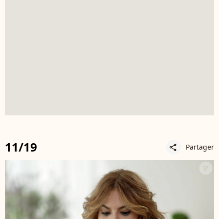
11/19
Partager
share