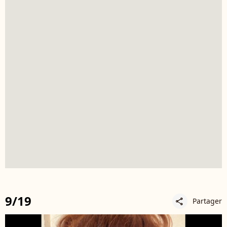
9/19
Partager
share