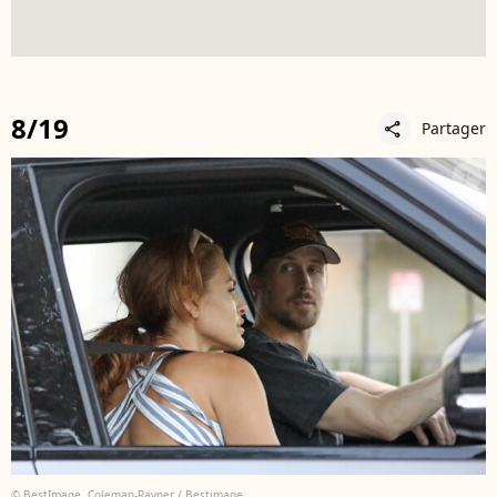
8/19
Partager
share
© BestImage, Coleman-Rayner / Bestimage