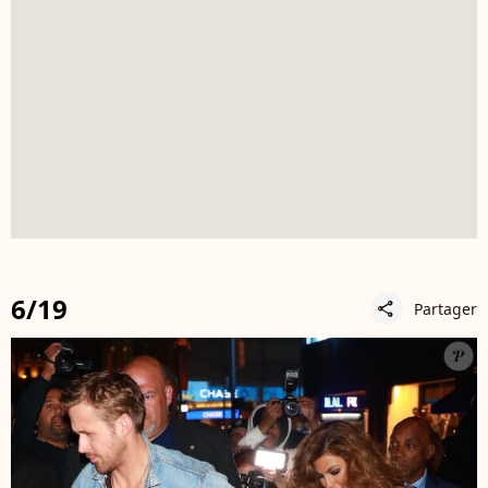
6/19
Partager
share