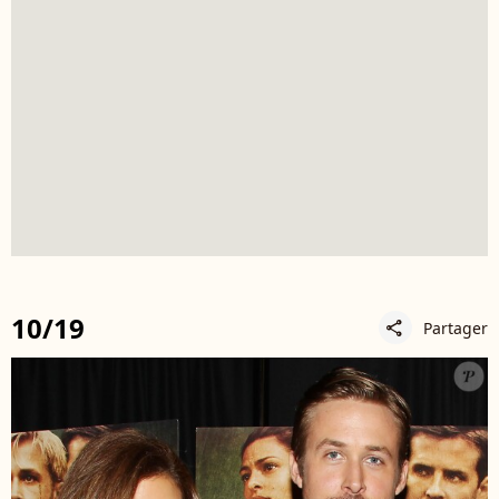
10/19
Partager
share