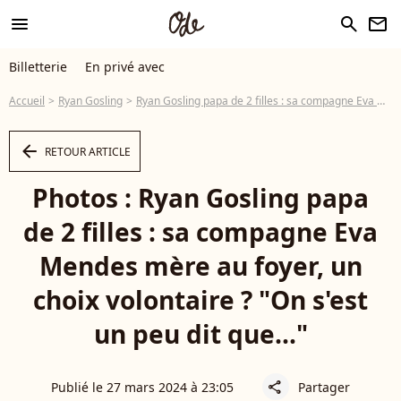
menu
search
newsletter
Billetterie
En privé avec
Accueil
Ryan Gosling
Ryan Gosling papa de 2 filles : sa compagne Eva Mendes mère au foyer, un choix volontaire ? "On s'est un peu dit que..."
arrow_left
RETOUR ARTICLE
Photos : Ryan Gosling papa
de 2 filles : sa compagne Eva
Mendes mère au foyer, un
choix volontaire ? "On s'est
un peu dit que..."
Publié le 27 mars 2024 à 23:05
Partager
share