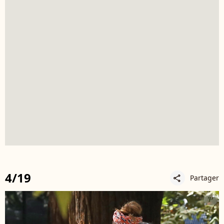
4/19
Partager
share