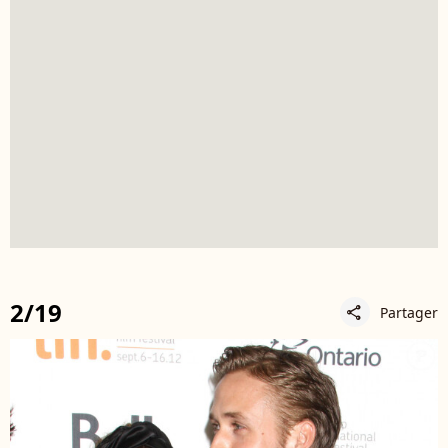
2/19
Partager
share