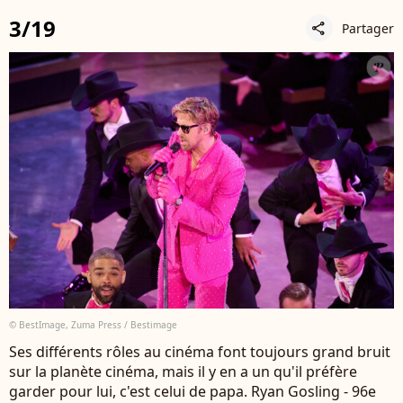
3/19
Partager
share
© BestImage, Zuma Press / Bestimage
Ses différents rôles au cinéma font toujours grand bruit
sur la planète cinéma, mais il y en a un qu'il préfère
garder pour lui, c'est celui de papa. Ryan Gosling - 96e