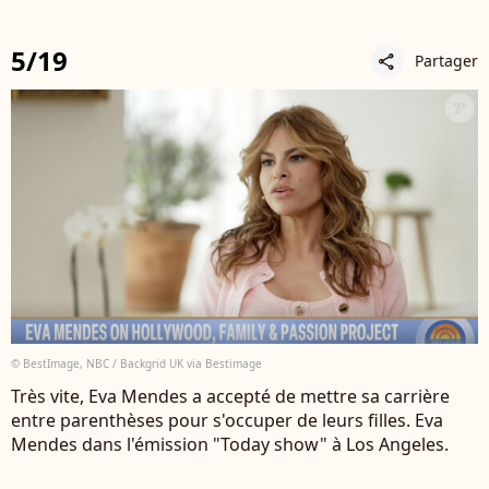
5/19
Partager
share
© BestImage, NBC / Backgrid UK via Bestimage
Très vite, Eva Mendes a accepté de mettre sa carrière
entre parenthèses pour s'occuper de leurs filles. Eva
Mendes dans l'émission "Today show" à Los Angeles.