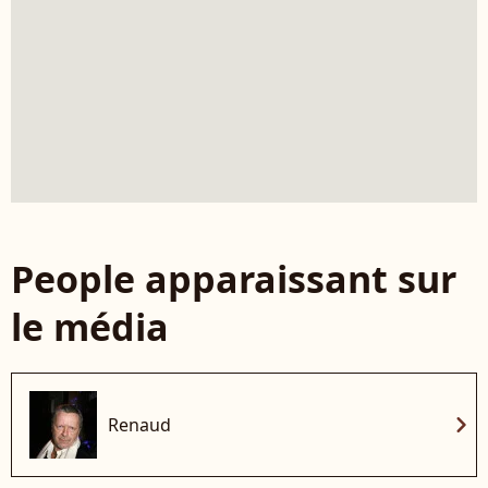
People apparaissant sur
le média
chevron_right
Renaud