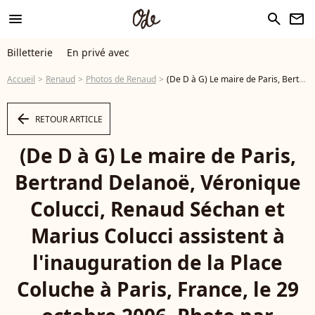
menu
search
newsletter
Billetterie
En privé avec
Accueil
Renaud
Photos de Renaud
(De D à G) Le maire de Paris, Bertrand Delanoë, Véronique Colucci, Renaud Séchan et Marius Colucci assistent à l'inauguration de la Place Coluche à Paris, France, le 29 octobre 2006. Photo par Mousse/ABACAPRESS.COM - Photo
arrow_left
RETOUR ARTICLE
(De D à G) Le maire de Paris,
Bertrand Delanoë, Véronique
Colucci, Renaud Séchan et
Marius Colucci assistent à
l'inauguration de la Place
Coluche à Paris, France, le 29