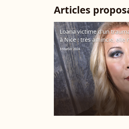
Articles propo
Loana victime d'un trauma
à Nice : très amincie, ell
3 février 2024