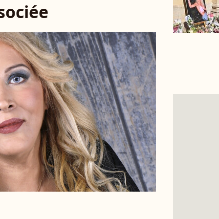
ssociée