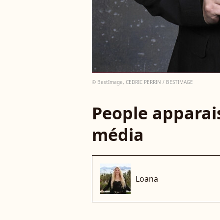
© BestImage, CEDRIC PERRIN / BESTIMAGE
People apparais
média
Loana