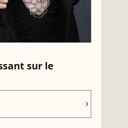
sant sur le
chevron_right