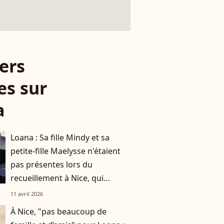
ers
es sur
a
Loana : Sa fille Mindy et sa
petite-fille Maelysse n'étaient
pas présentes lors du
recueillement à Nice, qui
étaient alors ces deux
11 avril 2026
personnes ?
À Nice, "pas beaucoup de