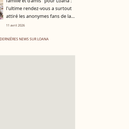
famille et d’amis" pour Loana :
l'ultime rendez-vous a surtout
attiré les anonymes fans de la
gagnante de Loft Story
11 avril 2026
DERNIÈRES NEWS SUR LOANA