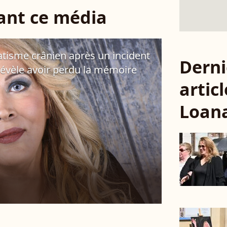
sant ce média
tisme crânien après un incident
Derni
e révèle avoir perdu la mémoire
articl
Loan