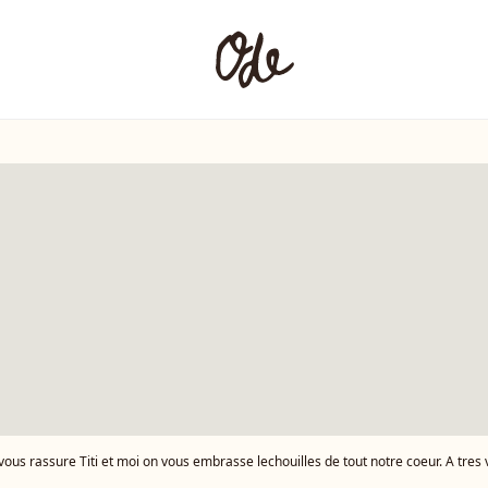
assure Titi et moi on vous embrasse lechouilles de tout notre coeur. A tres vite"." Portrait de Loana lors de l'enregistrement de l'émission