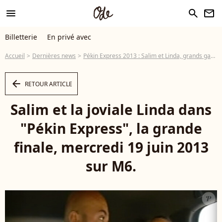
menu
search
newsletter
Billetterie
En privé avec
Accueil
Dernières news
Pékin Express 2013 : Salim et Linda, grands gagnants de l'aventure !
arrow_left
RETOUR ARTICLE
Salim et la joviale Linda dans
"Pékin Express", la grande
finale, mercredi 19 juin 2013
sur M6.