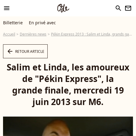
menu
search
newsletter
Billetterie
En privé avec
Accueil
Dernières news
Pékin Express 2013 : Salim et Linda, grands gagnants de l'aventure !
arrow_left
RETOUR ARTICLE
Salim et Linda, les amoureux
de "Pékin Express", la
grande finale, mercredi 19
juin 2013 sur M6.