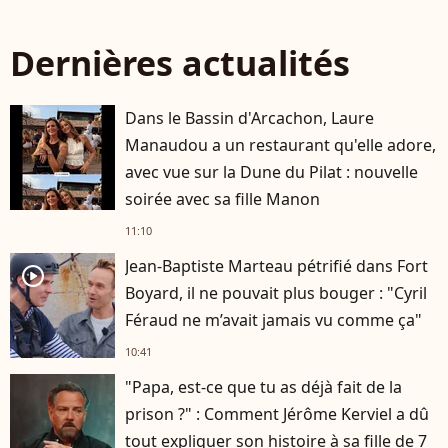
Dernières actualités
Dans le Bassin d'Arcachon, Laure
Manaudou a un restaurant qu'elle adore,
avec vue sur la Dune du Pilat : nouvelle
soirée avec sa fille Manon
11:10
Jean-Baptiste Marteau pétrifié dans Fort
player2
Boyard, il ne pouvait plus bouger : "Cyril
Féraud ne m’avait jamais vu comme ça"
10:41
"Papa, est-ce que tu as déjà fait de la
prison ?" : Comment Jérôme Kerviel a dû
tout expliquer son histoire à sa fille de 7