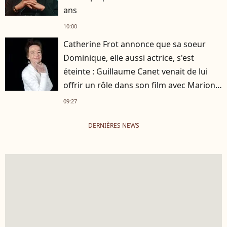
ans
10:00
Catherine Frot annonce que sa soeur
Dominique, elle aussi actrice, s'est
éteinte : Guillaume Canet venait de lui
offrir un rôle dans son film avec Marion
Cotillard
09:27
DERNIÈRES NEWS