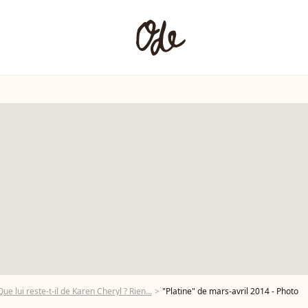
ue lui reste-t-il de Karen Cheryl ? Rien...
"Platine" de mars-avril 2014 - Photo