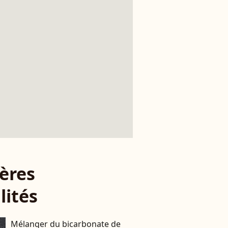
ères
lités
Mélanger du bicarbonate de