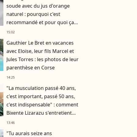
soude avec du jus d'orange
naturel : pourquoi c'est
recommandé et pour quoi ça
fonctionne ?
15:02
Gauthier Le Bret en vacances
avec Eloïse, leur fils Marcel et
Jules Torres : les photos de leur
parenthèse en Corse
14:25
"La musculation passé 40 ans,
c'est important, passé 50 ans,
c'est indispensable" : comment
Bixente Lizarazu s'entretient
assidûment pour rester musclé
13:46
à 56 ans ?
"Tu aurais seize ans