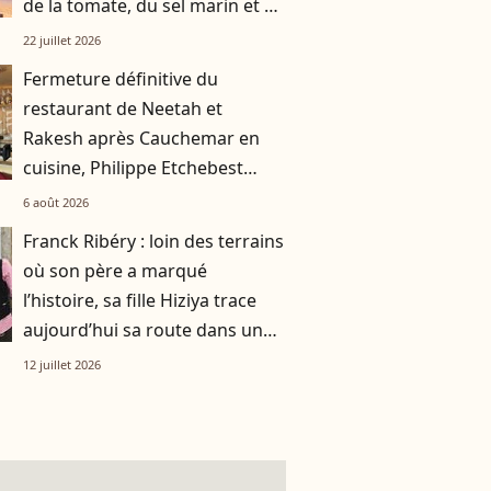
de la tomate, du sel marin et un
smoothie"
22 juillet 2026
Fermeture définitive du
restaurant de Neetah et
Rakesh après Cauchemar en
cuisine, Philippe Etchebest
pensait les avoir sauvés
6 août 2026
Franck Ribéry : loin des terrains
où son père a marqué
l’histoire, sa fille Hiziya trace
aujourd’hui sa route dans un
tout autre univers
12 juillet 2026