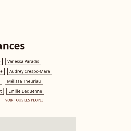
ances
e
Vanessa Paradis
le
Audrey Crespo-Mara
o
Mélissa Theuriau
t
Emilie Dequenne
VOIR TOUS LES PEOPLE