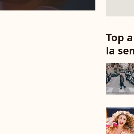
Top a
la se