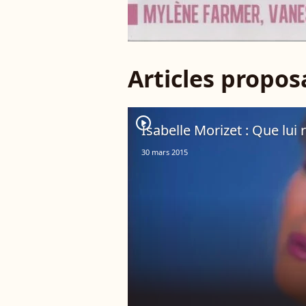
Articles propo
player2
Isabelle Morizet : Que lui r
30 mars 2015