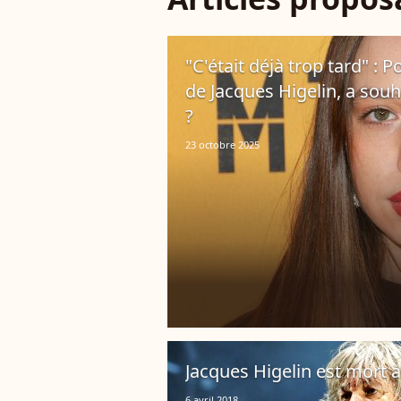
"C'était déjà trop tard" : P
de Jacques Higelin, a sou
?
23 octobre 2025
Jacques Higelin est mort 
6 avril 2018