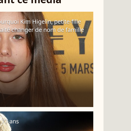
ourquoi Kim Higelin, petite-fille
haité changer de nom de famille
à 77 ans