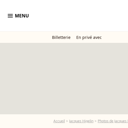
menu
MENU
Billetterie
En privé avec
Accueil
Jacques Higelin
Photos de Jacques 