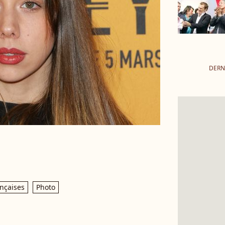
DERN
ançaises
Photo