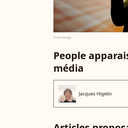
© BestImage
People apparais
média
Jacques Higelin
Articles propo