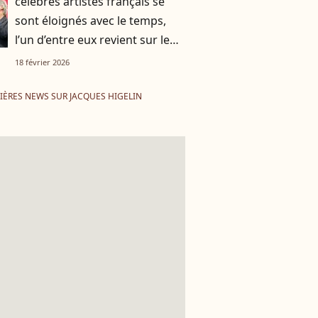
célèbres artistes français se
sont éloignés avec le temps,
l’un d’entre eux revient sur leur
brouille
18 février 2026
IÈRES NEWS SUR JACQUES HIGELIN