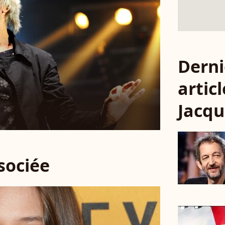
Derni
articl
Jacqu
ssociée