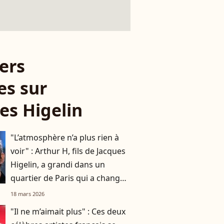
ers
es sur
es Higelin
"L’atmosphère n’a plus rien à
voir" : Arthur H, fils de Jacques
Higelin, a grandi dans un
quartier de Paris qui a changé
du tout au tout
18 mars 2026
"Il ne m’aimait plus" : Ces deux