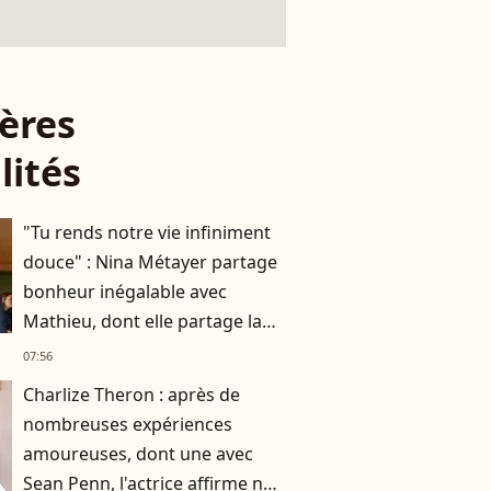
ères
lités
"Tu rends notre vie infiniment
douce" : Nina Métayer partage
bonheur inégalable avec
Mathieu, dont elle partage la
vie depuis 10 ans
07:56
Charlize Theron : après de
nombreuses expériences
amoureuses, dont une avec
Sean Penn, l'actrice affirme ne