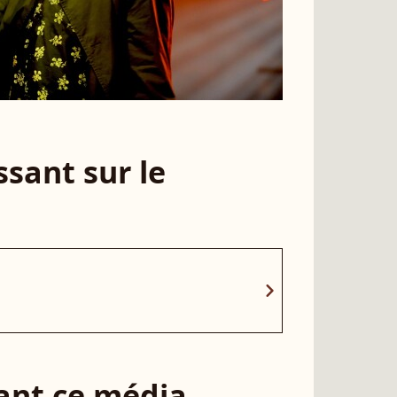
sant sur le
chevron_right
sant ce média