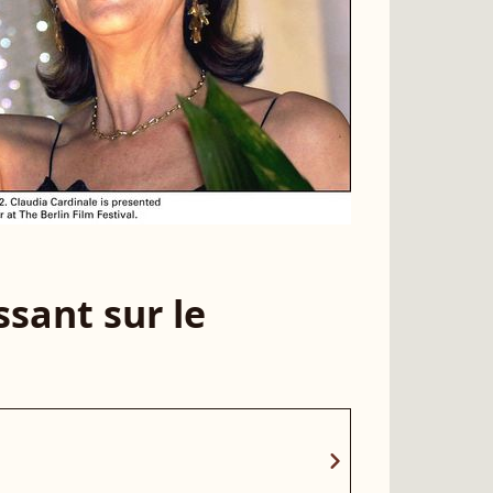
sant sur le
chevron_right