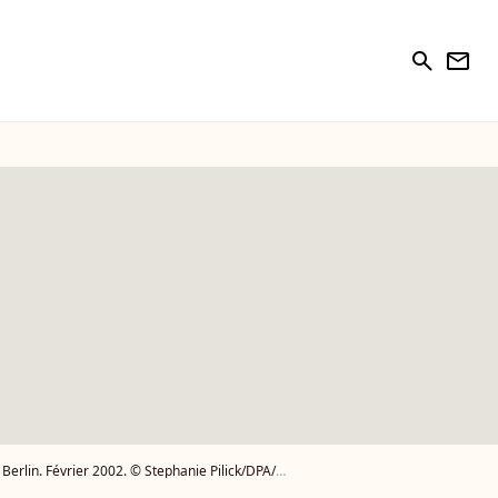
search
newsletter
 Février 2002. © Stephanie Pilick/DPA/ABACA. - Photo