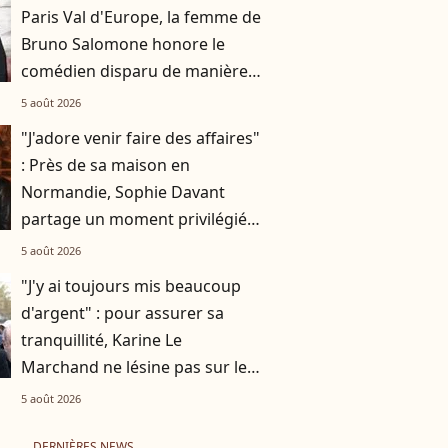
Paris Val d'Europe, la femme de
Bruno Salomone honore le
comédien disparu de manière
originale
5 août 2026
"J'adore venir faire des affaires"
: Près de sa maison en
Normandie, Sophie Davant
partage un moment privilégié
avec sa fille Valentine au
5 août 2026
marché
"J'y ai toujours mis beaucoup
d'argent" : pour assurer sa
tranquillité, Karine Le
Marchand ne lésine pas sur les
moyens
5 août 2026
DERNIÈRES NEWS