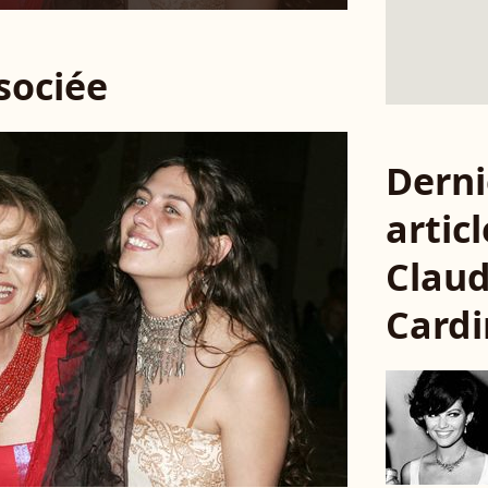
ssociée
Derni
articl
Claud
Cardi