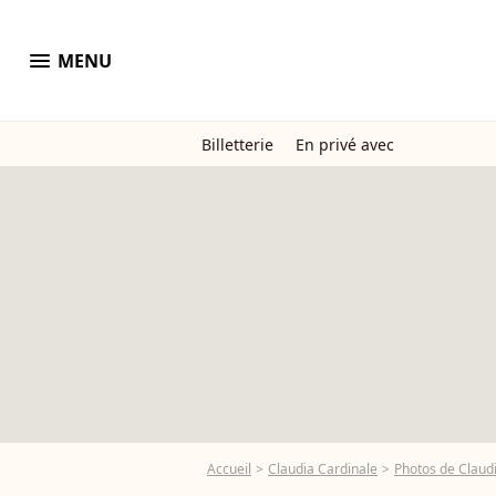
menu
MENU
Billetterie
En privé avec
Accueil
Claudia Cardinale
Photos de Claud