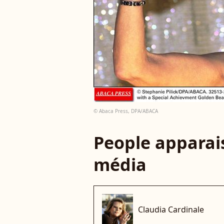
© Abaca Press, DPA/ABACA
People apparais
média
Claudia Cardinale