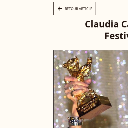
arrow_left
RETOUR ARTICLE
Claudia C
Festi