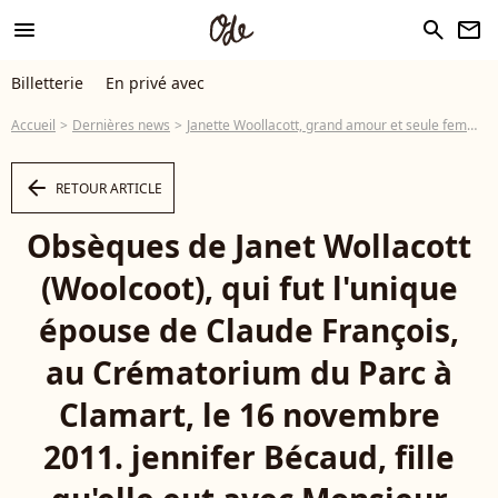
menu
search
newsletter
Billetterie
En privé avec
Accueil
Dernières news
Janette Woollacott, grand amour et seule femme de Claude François, est morte
arrow_left
RETOUR ARTICLE
Obsèques de Janet Wollacott
(Woolcoot), qui fut l'unique
épouse de Claude François,
au Crématorium du Parc à
Clamart, le 16 novembre
2011. jennifer Bécaud, fille