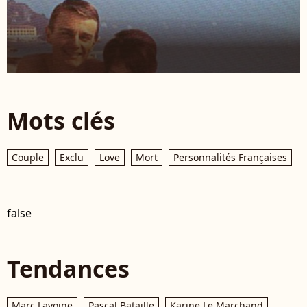
Mots clés
Couple
Exclu
Love
Mort
Personnalités Françaises
false
Tendances
Marc Lavoine
Pascal Bataille
Karine Le Marchand