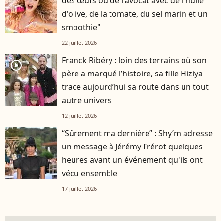
des œufs ou de l'avocat avec de l'huile
d'olive, de la tomate, du sel marin et un
smoothie"
22 juillet 2026
Franck Ribéry : loin des terrains où son
player2
père a marqué l’histoire, sa fille Hiziya
trace aujourd’hui sa route dans un tout
autre univers
12 juillet 2026
“Sûrement ma dernière” : Shy’m adresse
un message à Jérémy Frérot quelques
heures avant un événement qu'ils ont
vécu ensemble
17 juillet 2026