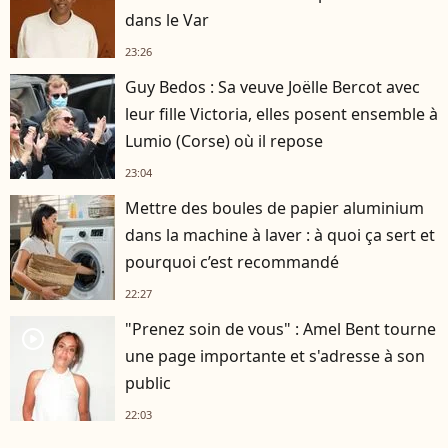
dans le Var
23:26
Guy Bedos : Sa veuve Joëlle Bercot avec
leur fille Victoria, elles posent ensemble à
Lumio (Corse) où il repose
23:04
Mettre des boules de papier aluminium
dans la machine à laver : à quoi ça sert et
pourquoi c’est recommandé
22:27
"Prenez soin de vous" : Amel Bent tourne
player2
une page importante et s'adresse à son
public
22:03