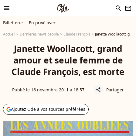
menu
search
newsletter
Billetterie
En privé avec
Accueil
Dernières news people
Claude François
Janette Woollacott, grand amour et seule femme de Claude François, est morte
Janette Woollacott, grand
amour et seule femme de
Claude François, est morte
Publié le 16 novembre 2011 à 18:57
Partager
share
Ajoutez Ode à vos sources préférées