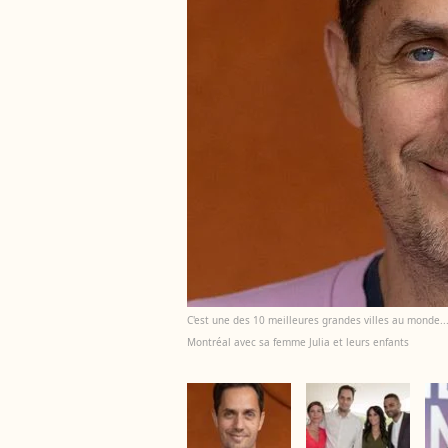
C'est une des 10 meilleures grandes villes au monde...
Montréal avec sa femme Julia et leurs enfants