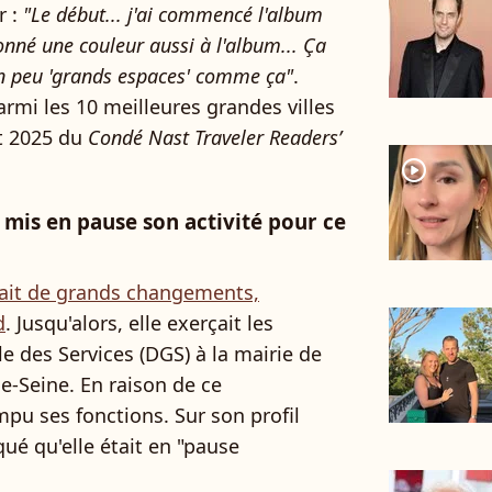
r :
"Le début... j'ai commencé l'album
onné une couleur aussi à l'album... Ça
n peu 'grands espaces' comme ça"
.
armi les 10 meilleures grandes villes
t 2025 du
Condé Nast Traveler Readers’
player2
 mis en pause son activité pour ce
uait de grands changements,
d
. Jusqu'alors, elle exerçait les
e des Services (DGS) à la mairie de
e-Seine. En raison de ce
pu ses fonctions. Sur son profil
iqué qu'elle était en "pause