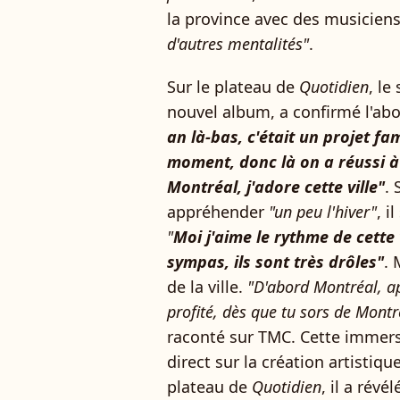
la province avec des musicien
d'autres mentalités"
.
Sur le plateau de
Quotidien
, le
nouvel album, a confirmé l'ab
an là-bas, c'était un projet fa
moment, donc là on a réussi à 
Montréal, j'adore cette ville"
. 
appréhender
"un peu l'hiver"
, i
"
Moi j'aime le rythme de cette v
sympas, ils sont très drôles"
. 
de la ville.
"D'abord Montréal, a
profité, dès que tu sors de Montré
raconté sur TMC. Cette immer
direct sur la création artistiq
plateau de
Quotidien
, il a révé