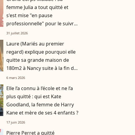
femme Julia a tout quitté et
s'est mise "en pause
professionnelle" pour le suivre
longuement à l'étranger
31 juillet 2026
Laure (Mariés au premier
regard) explique pourquoi elle
quitte sa grande maison de
180m2 à Nancy suite à la fin de
son histoire avec Matthieu
6 mars 2026
Elle l’a connu à l’école et ne l’a
plus quitté : qui est Kate
Goodland, la femme de Harry
Kane et mère de ses 4 enfants ?
17 juin 2026
Pierre Perret a quitté