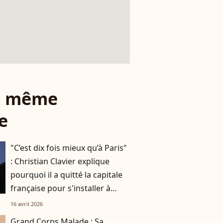
le même
e
"C’est dix fois mieux qu’à Paris"
: Christian Clavier explique
pourquoi il a quitté la capitale
française pour s'installer à
Bruxelles
16 avril 2026
Grand Corps Malade : Sa