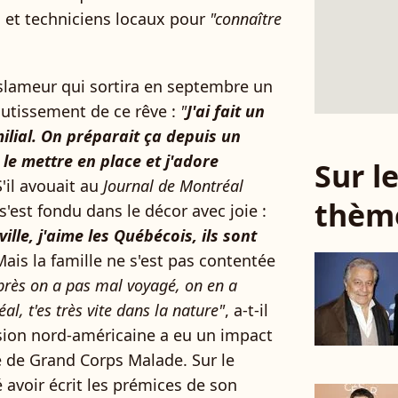
s et techniciens locaux pour
"connaître
 slameur qui sortira en septembre un
outissement de ce rêve :
"
J'ai fait un
milial. On préparait ça depuis un
le mettre en place et j'adore
Sur 
S'il avouait au
Journal de Montréal
thèm
l s'est fondu dans le décor avec joie :
ille, j'aime les Québécois, ils sont
Mais la famille ne s'est pas contentée
près on a pas mal voyagé, on en a
al, t'es très vite dans la nature"
, a-t-il
sion nord-américaine a eu un impact
ue de Grand Corps Malade. Sur le
lé avoir écrit les prémices de son