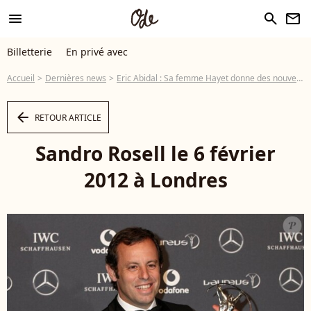
menu
search
newsletter
Billetterie
En privé avec
Accueil
Dernières news
Eric Abidal : Sa femme Hayet donne des nouvelles après sa greffe du foie
arrow_left
RETOUR ARTICLE
Sandro Rosell le 6 février
2012 à Londres