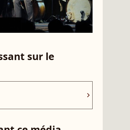
sant sur le
chevron_right
sant ce média