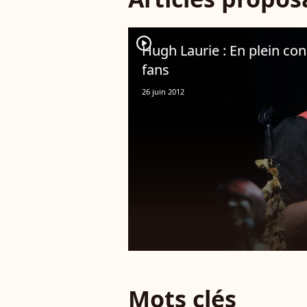
player2
Hugh Laurie : En plein conc
fans
26 juin 2012
Mots clés