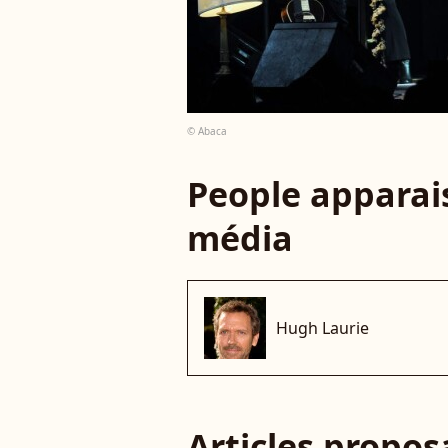
© Abaca
People apparais
média
Hugh Laurie
Articles propo