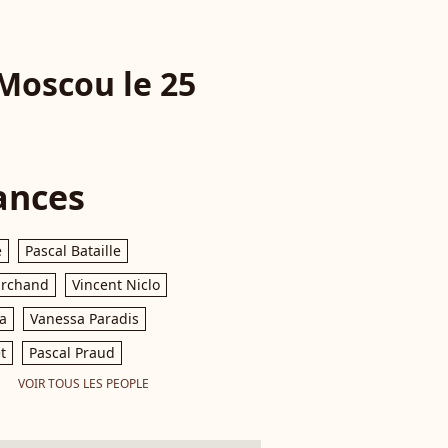
Moscou le 25
ances
e
Pascal Bataille
archand
Vincent Niclo
a
Vanessa Paradis
t
Pascal Praud
VOIR TOUS LES PEOPLE