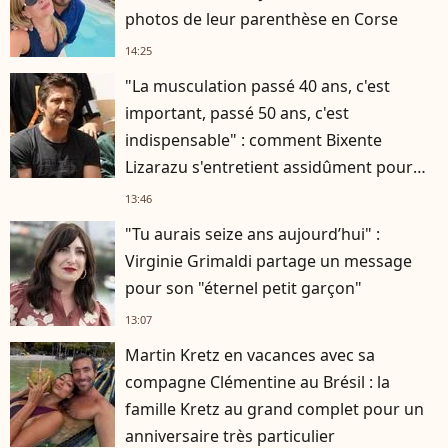
photos de leur parenthèse en Corse
14:25
"La musculation passé 40 ans, c'est
important, passé 50 ans, c'est
indispensable" : comment Bixente
Lizarazu s'entretient assidûment pour
rester musclé à 56 ans ?
13:46
"Tu aurais seize ans aujourd’hui" :
Virginie Grimaldi partage un message
pour son "éternel petit garçon"
13:07
Martin Kretz en vacances avec sa
compagne Clémentine au Brésil : la
famille Kretz au grand complet pour un
anniversaire très particulier