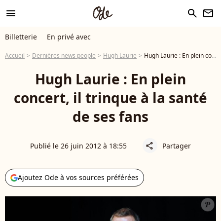
menu
search
newsletter
Billetterie
En privé avec
Accueil
Dernières news people
Hugh Laurie
Hugh Laurie : En plein concert, il trinque à la santé de ses fans
Hugh Laurie : En plein
concert, il trinque à la santé
de ses fans
Publié le 26 juin 2012 à 18:55
Partager
share
Ajoutez Ode à vos sources préférées