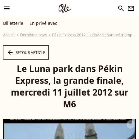
menu
search
newsletter
Billetterie
En privé avec
Accueil
Dernières news
Pékin Express 2012 : Ludovic et Samuel triomphent et remportent 100 000 euros
arrow_left
RETOUR ARTICLE
Le Luna park dans Pékin
Express, la grande finale,
mercredi 11 juillet 2012 sur
M6